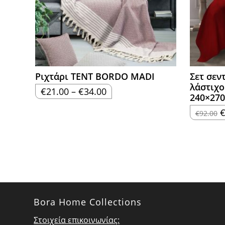
Ριχτάρι TENT BORDO MADI
Σετ σεν
λάστιχο
Price
€
21.00
–
€
34.00
240×270
range:
€21.00
through
O
€
92.00
€34.00
p
w
€
Bora Home Collections
Στοιχεία επικοινωνίας: