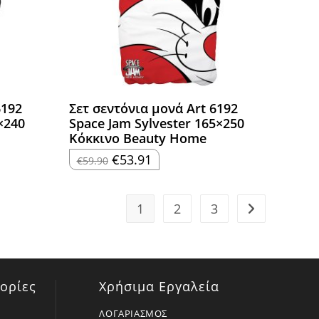
6192
Σετ σεντόνια μονά Art 6192
×240
Space Jam Sylvester 165×250
Κόκκινο Beauty Home
Original
Η
€
53.91
€
59.90
price
τρέχουσα
was:
τιμή
€59.90.
είναι:
€53.91.
1
2
3
ορίες
Χρήσιμα Εργαλεία
ΛΟΓΑΡΙΑΣΜΟΣ