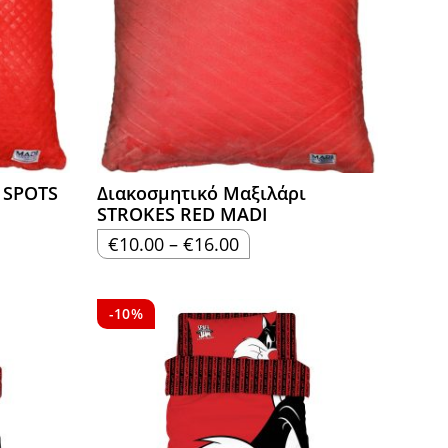
 SPOTS
Διακοσμητικό Μαξιλάρι
STROKES RED MADI
Price
€
10.00
–
€
16.00
range:
€10.00
through
€16.00
-10%