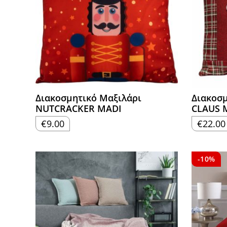
Διακοσμητικό Μαξιλάρι
Διακοσμ
NUTCRACKER MADI
CLAUS 
€
9.00
€
22.00
-10%