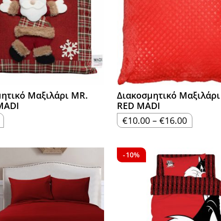
ητικό Μαξιλάρι MR.
Διακοσμητικό Μαξιλάρι
MADI
RED MADI
Price
€
10.00
–
€
16.00
range:
€10.00
through
€16.00
-10%