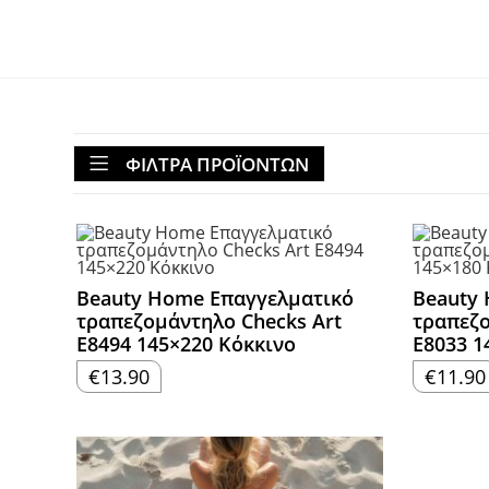
ΦΙΛΤΡΑ ΠΡΟΪΟΝΤΩΝ
Beauty Home Επαγγελματικό
Beauty
τραπεζομάντηλο Checks Art
τραπεζο
Ε8494 145×220 Κόκκινο
Ε8033 1
€
13.90
€
11.90