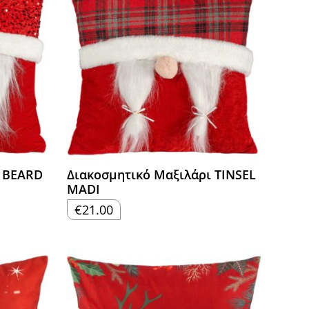
ι BEARD
Διακοσμητικό Μαξιλάρι TINSEL
MADI
€
21.00