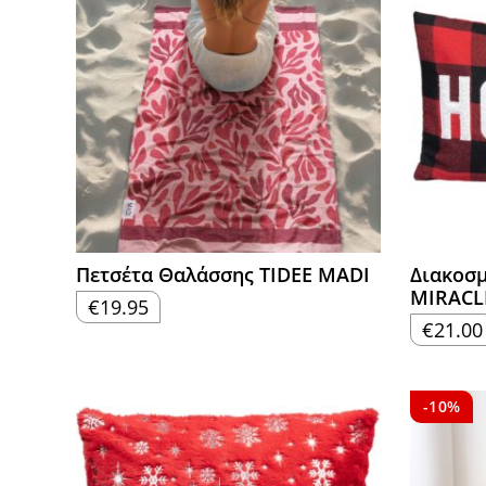
Πετσέτα Θαλάσσης TIDEE MADI
Διακοσμ
MIRACL
€
19.95
€
21.00
-10%