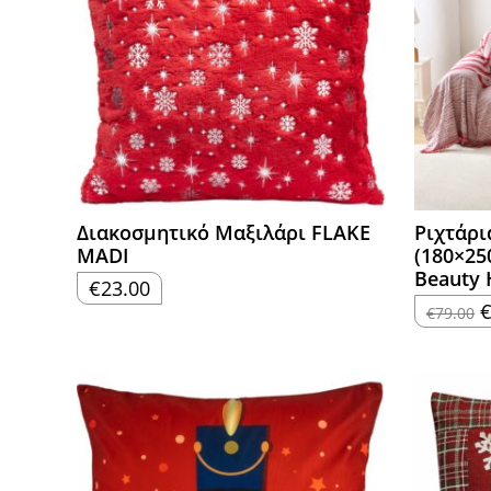
Διακοσμητικό Μαξιλάρι FLAKE
Ριχτάρι
MADI
(180×25
Beauty
€
23.00
O
€
79.00
p
w
€