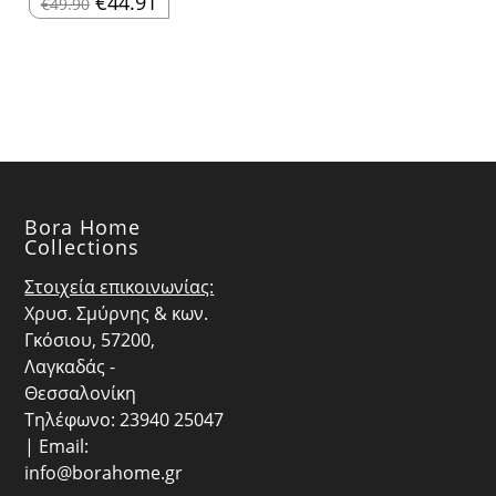
€
44.91
€
49.90
price
τρέχουσα
was:
τιμή
€49.90.
είναι:
€44.91.
Bora Home
Collections
Στοιχεία επικοινωνίας:
Χρυσ. Σμύρνης & κων.
Γκόσιου, 57200,
Λαγκαδάς -
Θεσσαλονίκη
Τηλέφωνο: 23940 25047
| Email:
info@borahome.gr