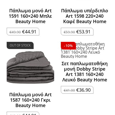
Πάπλωμα μονό Art
Πάπλωμα υπέρδιπλο
1591 160×240 Μπλε
Art 1598 220×240
Beauty Home
Καφέ Beauty Home
Original
Η
Original
Η
€
44.91
€
53.91
€
49.90
€
59.90
price
τρέχουσα
price
τρέχουσα
was:
τιμή
was:
τιμή
€49.90.
είναι:
€59.90.
είναι:
€44.91.
€53.91.
OUT OF STOCK
-10%
Σετ παπλωματοθήκη
μονή Dobby Stripe
Art 1381 160×240
Λευκό Beauty Home
Original
Η
€
36.90
€
41.00
price
τρέχουσα
Πάπλωμα μονό Art
was:
τιμή
1587 160×240 Γκρι
€41.00.
είναι:
€36.90.
Beauty Home
Original
Η