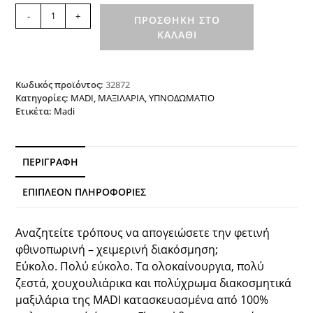
Διακοσμητικό
-
+
ΠΡΟΣΘΉΚΗ ΣΤΟ
Μαξιλάρι
ΚΑΛΆΘΙ
STROKES
RED
MADI
ποσότητα
Κωδικός προϊόντος:
32872
Κατηγορίες:
MADI
,
ΜΑΞΙΛΑΡΙΑ
,
ΥΠΝΟΔΩΜΑΤΙΟ
Ετικέτα:
Madi
ΠΕΡΙΓΡΑΦΉ
ΕΠΙΠΛΈΟΝ ΠΛΗΡΟΦΟΡΊΕΣ
Αναζητείτε τρόπους να απογειώσετε την φετινή
φθινοπωρινή – χειμερινή διακόσμηση;
Εύκολο. Πολύ εύκολο. Τα ολοκαίνουργια, πολύ
ζεστά, χουχουλιάρικα και πολύχρωμα διακοσμητικά
μαξιλάρια της MADI κατασκευασμένα από 100%