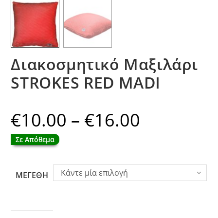
Διακοσμητικό Μαξιλάρι
STROKES RED MADI
€
10.00
–
€
16.00
Price
range:
€10.00
through
Σε Απόθεμα
€16.00
Κάντε μία επιλογή
ΜΕΓΕΘΗ