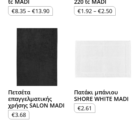
tc MADI
220 tc MADI
Price
Price
€
8.35
–
€
13.90
€
1.92
–
€
2.50
range:
range:
€8.35
€1.92
through
through
€13.90
€2.50
Πετσέτα
Πατάκι μπάνιου
επαγγελματικής
SHORE WHITE MADI
χρήσης SALON MADI
€
2.61
€
3.68