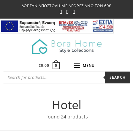
Skip
ΔΩΡΕΑΝ ΑΠΟΣΤΟΛΗ ΜΕ ΑΓΟΡΕΣ ΑΝΩ ΤΩΝ 60€
to
content
€
0.00
MENU
0
Products
SEARCH
search
Hotel
Found 24 products