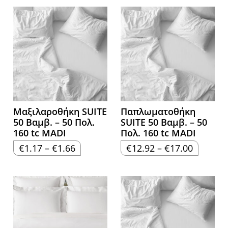
Μαξιλαροθήκη SUITE
Παπλωματοθήκη
50 Βαμβ. – 50 Πολ.
SUITE 50 Βαμβ. – 50
160 tc MADI
Πολ. 160 tc MADI
Price
Price
€
1.17
–
€
1.66
€
12.92
–
€
17.00
range:
range:
€1.17
€12.92
through
through
€1.66
€17.00