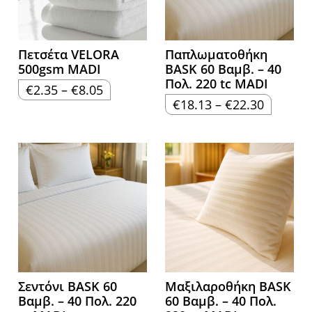
Πετσέτα VELORA
Παπλωματοθήκη
500gsm MADI
BASK 60 Βαμβ. – 40
Πολ. 220 tc MADI
Price
€
2.35
–
€
8.05
range:
Price
€
18.13
–
€
22.30
€2.35
range:
through
€18.13
€8.05
through
€22.30
Σεντόνι BASK 60
Μαξιλαροθήκη BASK
Βαμβ. – 40 Πολ. 220
60 Βαμβ. – 40 Πολ.