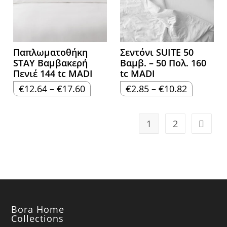
Παπλωματοθήκη
Σεντόνι SUITE 50
STAY Βαμβακερή
Βαμβ. – 50 Πολ. 160
Πενιέ 144 tc MADI
tc MADI
Price
Price
€
12.64
–
€
17.60
€
2.85
–
€
10.82
range:
range:
€12.64
€2.85
through
through
€17.60
€10.82
1
2
Bora Home
Collections