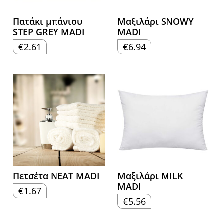
Πατάκι μπάνιου
Μαξιλάρι SNOWY
STEP GREY MADI
MADI
€
2.61
€
6.94
Πετσέτα NEAT MADI
Μαξιλάρι MILK
MADI
€
1.67
€
5.56