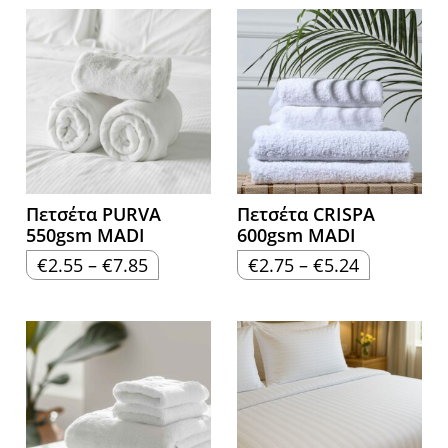
Πετσέτα PURVA
Πετσέτα CRISPA
550gsm MADI
600gsm MADI
Price
Price
€
2.55
–
€
7.85
€
2.75
–
€
5.24
range:
range:
€2.55
€2.75
through
through
€7.85
€5.24