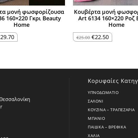
τα μονή φωσφορίζουσα
Κουβέρτα μονή φωσφο
36 160×220 Γκρι Beauty
Art 6134 160×220 Ροζ 
Home
Home
riginal
Η
Original
Η
€
29.70
€
22.50
€
25.00
rice
τρέχουσα
price
τρέχουσα
as:
τιμή
was:
τιμή
33.00.
είναι:
€25.00.
είναι:
€29.70.
€22.50.
Κορυφαίες Κατηγ
ΥΠΝΟΔΩΜΑΤΙΟ
- Θεσσαλονίκη
ΣΑΛΟΝΙ
r
ΚΟΥΖΙΝΑ – ΤΡΑΠΕΖΑΡΙΑ
ΜΠΑΝΙΟ
ΠΑΙΔΙΚΑ – ΒΡΕΦΙΚΑ
ΧΑΛΙΑ