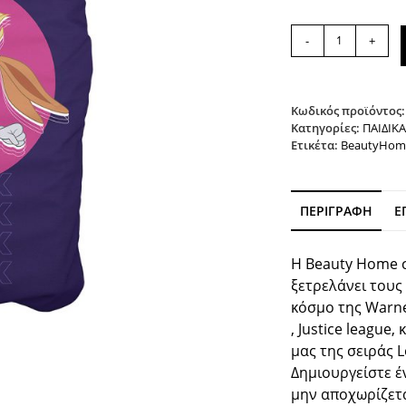
Σετ
-
+
παπλωματοθήκη
μονή
Art
6193
Κωδικός προϊόντος
Space
Κατηγορίες:
ΠΑΙΔΙΚΑ
Ετικέτα:
BeautyHom
Jam
Lola
165x250
Εμπριμέ
ΠΕΡΙΓΡΑΦΉ
Ε
Beauty
Home
ποσότητα
Η Beauty Home σ
ξετρελάνει τους
κόσμο της Warne
, Justice league
μας της σειράς L
Δημιουργείστε έ
μην αποχωρίζετα