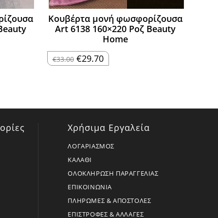
ρίζουσα
Κουβέρτα μονή φωσφορίζουσα
Beauty
Art 6138 160×220 Ροζ Beauty
Home
Original
Η
€
29.70
€
33.00
price
τρέχουσα
was:
τιμή
€33.00.
είναι:
€29.70.
ορίες
Χρήσιμα Εργαλεία
ΛΟΓΑΡΙΑΣΜΟΣ
ΚΑΛΑΘΙ
ΟΛΟΚΛΗΡΩΣΗ ΠΑΡΑΓΓΕΛΙΑΣ
ΕΠΙΚΟΙΝΩΝΙΑ
ΠΛΗΡΩΜΕΣ & ΑΠΟΣΤΟΛΕΣ
ΕΠΙΣΤΡΟΦΕΣ & ΑΛΛΑΓΕΣ