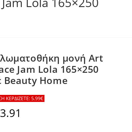
 Jam Lola 165×250
πλωματοθήκη μονή Art
ace Jam Lola 165×250
έ Beauty Home
 ΚΕΡΔΙΖΕΤΕ: 5.99€
3.91
al
Η
τρέχουσα
τιμή
.
είναι:
€53.91.