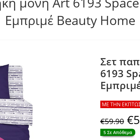
η μονή Art 6193 Space
Εμπριμέ Beauty Home
Σετ πα
6193 Sp
Εμπριμ
ΜΕ ΤΗΝ ΕΚΠΤΩΣΗ
€
5
Origin
€
59.90
price
was:
€59.90
5 Σε Απόθεμα