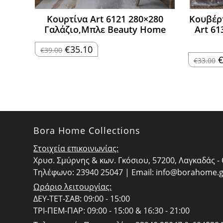
Κουρτίνα Art 6121 280×280
Κουβέρ
Γαλάζιο,Μπλε Beauty Home
Art 61
Original
Η
€
35.10
€
39.00
price
τρέχουσα
O
€
33.00
was:
τιμή
p
€39.00.
είναι:
w
€35.10.
€
Bora Home Collections
Στοιχεία επικοινωνίας:
Χρυσ. Σμύρνης & κων. Γκόσιου, 57200, Λαγκαδάς 
Τηλέφωνο: 23940 25047 | Email:
info@borahome.g
Ωράριο λειτουργίας:
ΔΕΥ-ΤΕΤ-ΣΑΒ: 09:00 - 15:00
ΤΡΙ-ΠΕΜ-ΠΑΡ: 09:00 - 15:00 & 16:30 - 21:00