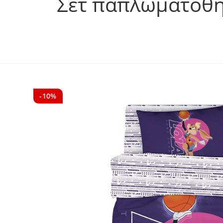
Σετ παπλωματοθήκ
-10%