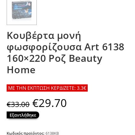
Κουβέρτα μονή
φωσφορίζουσα Art 6138
160×220 Ροζ Beauty
Home
ΜΕ ΤΗΝ ΕΚΠΤΩΣΗ ΚΕΡΔΙΖΕΤΕ: 3.3€
€
29.70
Original
Η
€
33.00
price
τρέχουσα
was:
τιμή
€33.00.
είναι:
Εξαντλήθηκε
€29.70.
Κωδικός προϊόντος:
6138ΚΒ