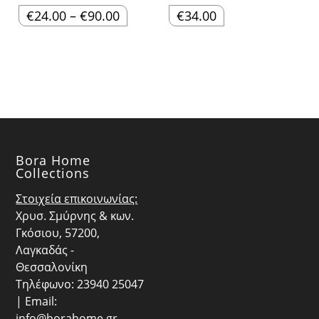
Price
€
24.00
–
€
90.00
€
34.00
range:
€24.00
through
€90.00
Bora Home
Collections
Στοιχεία επικοινωνίας:
Χρυσ. Σμύρνης & κων.
Γκόσιου, 57200,
Λαγκαδάς -
Θεσσαλονίκη
Τηλέφωνο: 23940 25047
| Email:
info@borahome.gr