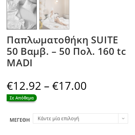
Παπλωματοθήκη SUITE
50 Βαμβ. – 50 Πολ. 160 tc
MADI
€
12.92
–
€
17.00
Price
range:
€12.92
through
Σε Απόθεμα
€17.00
Κάντε μία επιλογή
ΜΕΓΕΘΗ