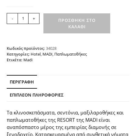
Παπλωματοθήκη
-
+
ΠΡΟΣΘΉΚΗ ΣΤΟ
SUITE
ΚΑΛΆΘΙ
50
Βαμβ.
–
50
Κωδικός προϊόντος:
34028
Πολ.
Κατηγορίες:
Hotel
,
MADI
,
Παπλωματοθήκες
Ετικέτα:
Madi
160
tc
MADI
ποσότητα
ΠΕΡΙΓΡΑΦΉ
ΕΠΙΠΛΈΟΝ ΠΛΗΡΟΦΟΡΊΕΣ
Τα κλινοσκεπάσματα, σεντόνια, μαξιλαροθήκες και
παπλωματοθήκες της RESORT της MADI είναι
αναπόσπαστο μέρος της εμπειρίας διαμονής σε
ξενοδοχείο. Κατασκευασμένα από συνθετικά νήματα