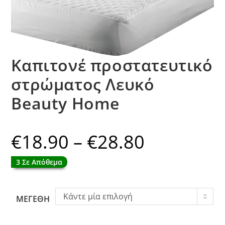
Καπιτονέ προστατευτικό
στρώματος Λευκό
Beauty Home
€
18.90
–
€
28.80
Price
range:
€18.90
through
3 Σε Απόθεμα
€28.80
Κάντε μία επιλογή
ΜΕΓΕΘΗ