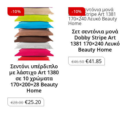
€59.90.
είναι:
€14.96
€53.91.
through
€16.83
-10%
-10%
Σετ σεντόνια μονά
Dobby Stripe Art
1381 170×240 Λευκό
Beauty Home
Original
Η
€
41.85
€
46.50
price
τρέχουσα
Σεντόνι υπέρδιπλο
was:
τιμή
με λάστιχο Art 1380
€46.50.
είναι:
€41.85.
σε 10 χρώματα
170×200+28 Beauty
Home
Original
Η
€
25.20
€
28.00
price
τρέχουσα
was:
τιμή
€28.00.
είναι:
€25.20.