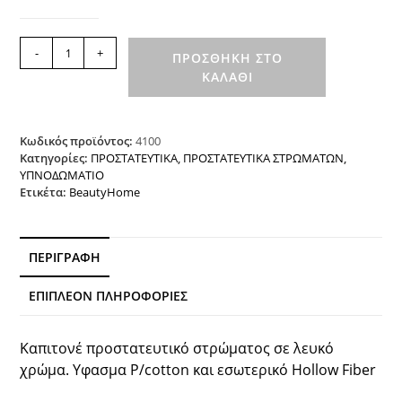
Καπιτονέ
-
+
ΠΡΟΣΘΉΚΗ ΣΤΟ
προστατευτικό
ΚΑΛΆΘΙ
στρώματος
Λευκό
Beauty
Home
Κωδικός προϊόντος:
4100
ποσότητα
Κατηγορίες:
ΠΡΟΣΤΑΤΕΥΤΙΚΑ
,
ΠΡΟΣΤΑΤΕΥΤΙΚΑ ΣΤΡΩΜΑΤΩΝ
,
ΥΠΝΟΔΩΜΑΤΙΟ
Ετικέτα:
BeautyHome
ΠΕΡΙΓΡΑΦΉ
ΕΠΙΠΛΈΟΝ ΠΛΗΡΟΦΟΡΊΕΣ
Καπιτονέ προστατευτικό στρώματος σε λευκό
χρώμα. Υφασμα P/cotton και εσωτερικό Hollow Fiber