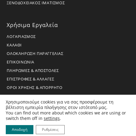
ΞΕΝΟΔΟΧΕΙΑΚΟΣ ΙΜΑΤΙΣΜΟΣ
Χρήσιμα Εργαλεία
ΛΟΓΑΡΙΑΣΜΟΣ
ΚΑΛΑΘΙ
ΟΛΟΚΛΗΡΩΣΗ ΠΑΡΑΓΓΕΛΙΑΣ
ΕΠΙΚΟΙΝΩΝΙΑ
ΠΛΗΡΩΜΕΣ & ΑΠΟΣΤΟΛΕΣ
ΕΠΙΣΤΡΟΦΕΣ & ΑΛΛΑΓΕΣ
ΟΡΟΙ ΧΡΗΣΗΣ & ΑΠΟΡΡΗΤΟ
Χρησιμοποιούμε cookies για να σας προσφέρουμε τη
βέλτιστη εμπειρία πλοήγησης στον ιστότοπό μας.
You can find out more about which cookies we are using or
Copyright 2026 - BoraHome - All Rights Reserved
switch them off in
settings
.
Αποδοχή
Ρυθμίσεις