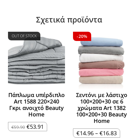
Σχετικά προϊόντα
OUT OF STOCK
-20%
Πάπλωμα υπέρδιπλο
Σεντόνι με λάστιχο
Art 1588 220×240
100×200+30 σε 6
Γκρι ανοιχτό Beauty
χρώματα Art 1382
Home
100×200+30 Beauty
Home
Original
Η
€
53.91
€
59.90
price
τρέχουσα
Price
€
14.96
–
€
16.83
was:
τιμή
range: