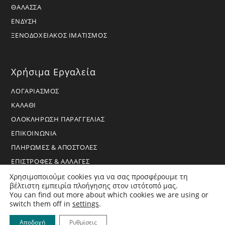
ΘΑΛΑΣΣΑ
ΕΝΔΥΣΗ
ΞΕΝΟΔΟΧΕΙΑΚΟΣ ΙΜΑΤΙΣΜΟΣ
Χρήσιμα Εργαλεία
ΛΟΓΑΡΙΑΣΜΟΣ
ΚΑΛΑΘΙ
ΟΛΟΚΛΗΡΩΣΗ ΠΑΡΑΓΓΕΛΙΑΣ
ΕΠΙΚΟΙΝΩΝΙΑ
ΠΛΗΡΩΜΕΣ & ΑΠΟΣΤΟΛΕΣ
ΕΠΙΣΤΡΟΦΕΣ & ΑΛΛΑΓΕΣ
ΟΡΟΙ ΧΡΗΣΗΣ & ΑΠΟΡΡΗΤΟ
Χρησιμοποιούμε cookies για να σας προσφέρουμε τη
βέλτιστη εμπειρία πλοήγησης στον ιστότοπό μας.
You can find out more about which cookies we are using or
switch them off in
settings
.
Αποδοχή
Ρυθμίσεις