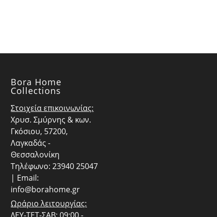
€69.00.
είναι:
€29.00.
είναι:
€62.10.
€26.10.
Bora Home
Collections
Στοιχεία επικοινωνίας:
Χρυσ. Σμύρνης & κων.
Γκόσιου, 57200,
Λαγκαδάς -
Θεσσαλονίκη
Τηλέφωνο: 23940 25047
| Email:
info@borahome.gr
Ωράριο λειτουργίας:
ΔΕΥ-ΤΕΤ-ΣΑΒ: 09:00 -