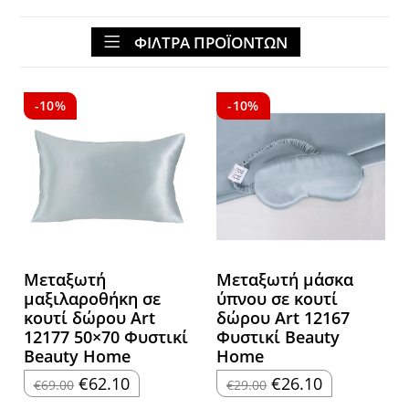
ΦΙΛΤΡΑ ΠΡΟΪΟΝΤΩΝ
-10%
-10%
Μεταξωτή
Μεταξωτή μάσκα
μαξιλαροθήκη σε
ύπνου σε κουτί
κουτί δώρου Art
δώρου Art 12167
12177 50×70 Φυστικί
Φυστικί Beauty
Beauty Home
Home
Original
Η
Original
Η
€
62.10
€
26.10
€
69.00
€
29.00
price
τρέχουσα
price
τρέχουσα
was:
τιμή
was:
τιμή