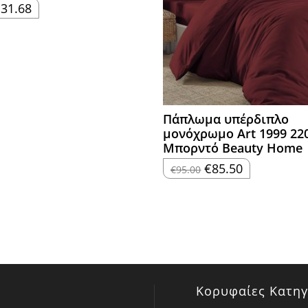
riginal
Η
€
31.68
rice
τρέχουσα
as:
τιμή
35.20.
είναι:
€31.68.
Πάπλωμα υπέρδιπλο
μονόχρωμο Art 1999 22
Μπορντό Beauty Home
Original
Η
€
85.50
€
95.00
price
τρέχουσα
was:
τιμή
€95.00.
είναι:
€85.50.
Κορυφαίες Κατηγ