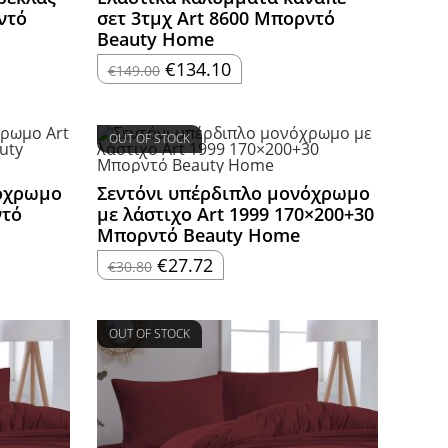
ντό
σετ 3τμχ Art 8600 Μπορντό
Beauty Home
Original
Η
€
134.10
€
149.00
price
τρέχουσα
was:
τιμή
€149.00.
είναι:
€134.10.
OUT OF STOCK
νόχρωμο
Σεντόνι υπέρδιπλο μονόχρωμο
ντό
με λάστιχο Art 1999 170×200+30
Μπορντό Beauty Home
Original
Η
€
27.72
€
30.80
price
τρέχουσα
was:
τιμή
€30.80.
είναι:
€27.72.
OUT OF STOCK