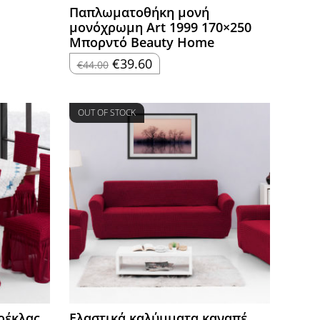
Παπλωματοθήκη μονή
μονόχρωμη Art 1999 170×250
Μπορντό Beauty Home
Original
Η
€
39.60
€
44.00
price
τρέχουσα
was:
τιμή
€44.00.
είναι:
€39.60.
OUT OF STOCK
ρέκλας
Ελαστικά καλύμματα καναπέ