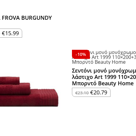
α FROVA BURGUNDY
Price
–
€
15.99
range:
€1.98
through
€15.99
-10%
Σεντόνι μονό μονόχρωμ
λάστιχο Art 1999 110×2
Μπορντό Beauty Home
Original
Η
€
20.79
€
23.10
price
τρέχουσα
was:
τιμή
€23.10.
είναι:
€20.79.