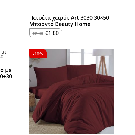
Πετσέτα χειρός Art 3030 30×50
Μπορντό Beauty Home
Original
Η
€
1.80
€
2.00
price
τρέχουσα
was:
τιμή
€2.00.
είναι:
€1.80.
-10%
ο με
00+30