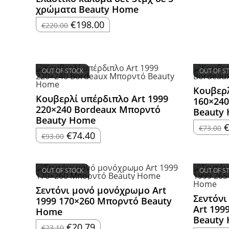
χρώματα Beauty Home
Original
Η
€
198.00
€
220.00
price
τρέχουσα
was:
τιμή
€220.00.
είναι:
€198.00.
OUT OF STOCK
OUT OF S
Κουβερλ
Κουβερλί υπέρδιπλο Art 1999
160×24
220×240 Bordeaux Μπορντό
Beauty
Beauty Home
O
€
73.00
p
Original
Η
€
74.40
€
93.00
w
price
τρέχουσα
€
was:
τιμή
€93.00.
είναι:
€74.40.
OUT OF STOCK
OUT OF S
Σεντόνι μονό μονόχρωμο Art
Σεντόνι
1999 170×260 Μπορντό Beauty
Art 199
Home
Beauty
Original
Η
€
20.79
€
23.10