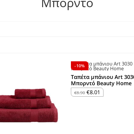
Μπορντό
-10%
Ταπέτα μπάνιου Art 303
Μπορντό Beauty Home
Original
Η
€
8.01
€
8.90
price
τρέχουσα
was:
τιμή
€8.90.
είναι:
€8.01.