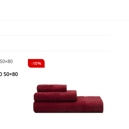
-10%
0 50×80