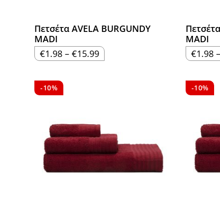
Πετσέτα AVELA BURGUNDY
Πετσέτ
MADI
MADI
Price
€
1.98
–
€
15.99
€
1.98
range:
€1.98
through
€15.99
-10%
-10%