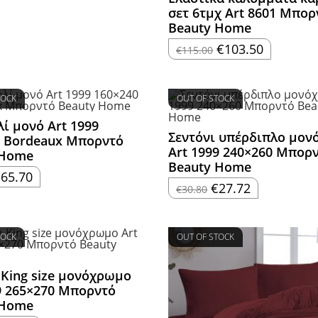
σετ 6τμχ Art 8601 Μπορ
Beauty Home
Original
Η
€
103.50
€
115.00
price
τρέχουσα
was:
τιμή
€115.00.
είναι:
€103.50.
TOCK
OUT OF STOCK
ί μονό Art 1999
Σεντόνι υπέρδιπλο μο
0 Bordeaux Μπορντό
Art 1999 240×260 Μπορ
 Home
Beauty Home
riginal
Η
€
65.70
rice
τρέχουσα
Original
Η
€
27.72
€
30.80
as:
τιμή
price
τρέχουσα
73.00.
είναι:
was:
τιμή
€65.70.
€30.80.
είναι:
€27.72.
TOCK
OUT OF STOCK
 King size μονόχρωμο
9 265×270 Μπορντό
 Home