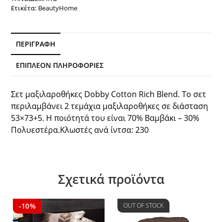
Ετικέτα:
BeautyHome
1381
53x73+5
Λευκό
Beauty
ΠΕΡΙΓΡΑΦΉ
Home
ποσότητα
ΕΠΙΠΛΈΟΝ ΠΛΗΡΟΦΟΡΊΕΣ
Σετ μαξιλαροθήκες Dobby Cotton Rich Blend. Το σετ
περιλαμβάνει 2 τεμάχια μαξιλαροθήκες σε διάσταση
53×73+5. Η ποιότητά του είναι 70% Βαμβάκι – 30%
Πολυεστέρα.Κλωστές ανά ίντσα: 230
Σχετικά προϊόντα
-10%
OUT OF STOCK