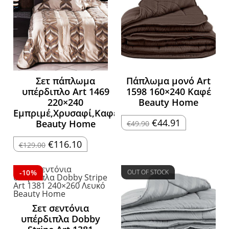
Σετ πάπλωμα
Πάπλωμα μονό Art
υπέρδιπλο Art 1469
1598 160×240 Καφέ
220×240
Beauty Home
Εμπριμέ,Χρυσαφί,Καφέ
Original
Η
€
44.91
Beauty Home
€
49.90
price
τρέχουσα
was:
τιμή
Original
Η
€49.90.
είναι:
€
116.10
€
129.00
price
τρέχουσα
€44.91.
was:
τιμή
€129.00.
είναι:
€116.10.
-10%
OUT OF STOCK
Σετ σεντόνια
υπέρδιπλα Dobby