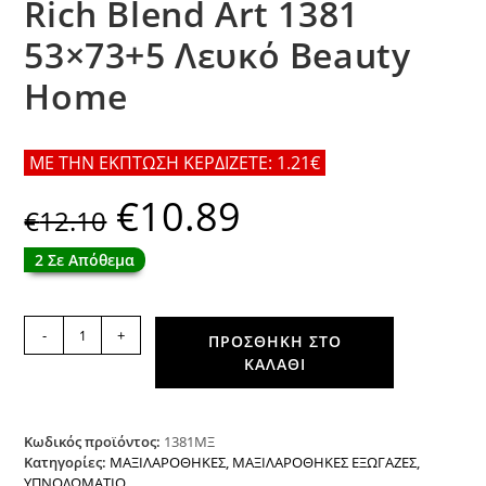
Rich Blend Art 1381
53×73+5 Λευκό Beauty
Home
ΜΕ ΤΗΝ ΕΚΠΤΩΣΗ ΚΕΡΔΙΖΕΤΕ: 1.21€
€
10.89
Original
Η
€
12.10
price
τρέχουσα
was:
τιμή
€12.10.
είναι:
2 Σε Απόθεμα
€10.89.
Ζεύγος
-
+
ΠΡΟΣΘΉΚΗ ΣΤΟ
μαξιλαροθήκες
ΚΑΛΆΘΙ
Oxford
Dobby
Cotton
Rich
Κωδικός προϊόντος:
1381ΜΞ
Blend
Κατηγορίες:
ΜΑΞΙΛΑΡΟΘΗΚΕΣ
,
ΜΑΞΙΛΑΡΟΘΗΚΕΣ ΕΞΩΓΑΖΕΣ
,
ΥΠΝΟΔΩΜΑΤΙΟ
Art