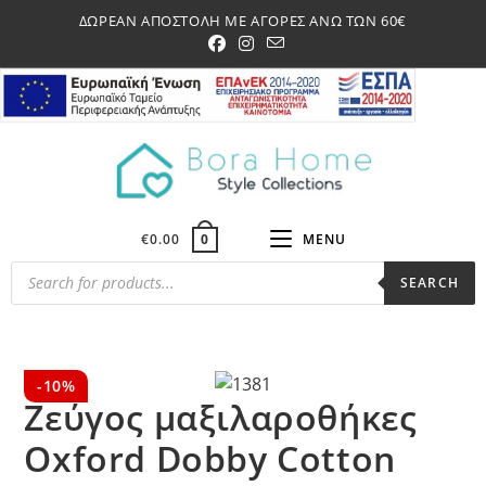
Skip
ΔΩΡΕΑΝ ΑΠΟΣΤΟΛΗ ΜΕ ΑΓΟΡΕΣ ΑΝΩ ΤΩΝ 60€
to
content
€
0.00
MENU
0
Products
SEARCH
search
-10%
Ζεύγος μαξιλαροθήκες
Oxford Dobby Cotton