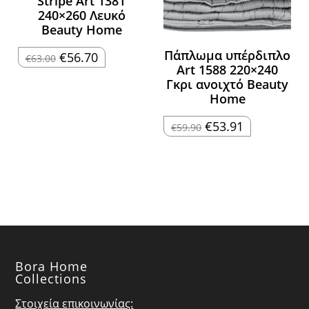
Stripe Art 1381
240×260 Λευκό
Beauty Home
Πάπλωμα υπέρδιπλο
Original
Η
€
56.70
€
63.00
price
τρέχουσα
Art 1588 220×240
was:
τιμή
Γκρι ανοιχτό Beauty
€63.00.
είναι:
€56.70.
Home
Original
Η
€
53.91
€
59.90
price
τρέχουσα
was:
τιμή
€59.90.
είναι:
€53.91.
Bora Home
Collections
Στοιχεία επικοινωνίας: