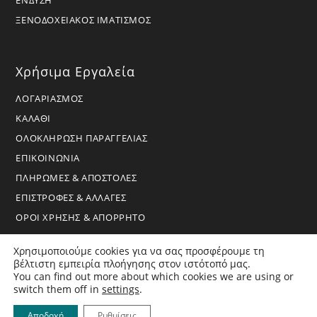
ΕΝΔΥΣΗ
ΞΕΝΟΔΟΧΕΙΑΚΟΣ ΙΜΑΤΙΣΜΟΣ
Χρήσιμα Εργαλεία
ΛΟΓΑΡΙΑΣΜΟΣ
ΚΑΛΑΘΙ
ΟΛΟΚΛΗΡΩΣΗ ΠΑΡΑΓΓΕΛΙΑΣ
ΕΠΙΚΟΙΝΩΝΙΑ
ΠΛΗΡΩΜΕΣ & ΑΠΟΣΤΟΛΕΣ
ΕΠΙΣΤΡΟΦΕΣ & ΑΛΛΑΓΕΣ
ΟΡΟΙ ΧΡΗΣΗΣ & ΑΠΟΡΡΗΤΟ
Χρησιμοποιούμε cookies για να σας προσφέρουμε τη
βέλτιστη εμπειρία πλοήγησης στον ιστότοπό μας.
You can find out more about which cookies we are using or
switch them off in
settings
.
Copyright 2026 - BoraHome - All Rights Reserved
Αποδοχή
Ρυθμίσεις