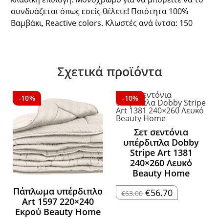
συνδυάζεται όπως εσείς θέλετε! Ποιότητα 100%
Βαμβάκι, Reactive colors. Κλωστές ανά ίντσα: 150
Σχετικά προϊόντα
-10%
-10%
Σετ σεντόνια
υπέρδιπλα Dobby
Stripe Art 1381
240×260 Λευκό
Beauty Home
Πάπλωμα υπέρδιπλο
Original
Η
€
56.70
€
63.00
price
τρέχουσα
Art 1597 220×240
was:
τιμή
Εκρού Beauty Home
€63.00.
είναι:
€56.70.