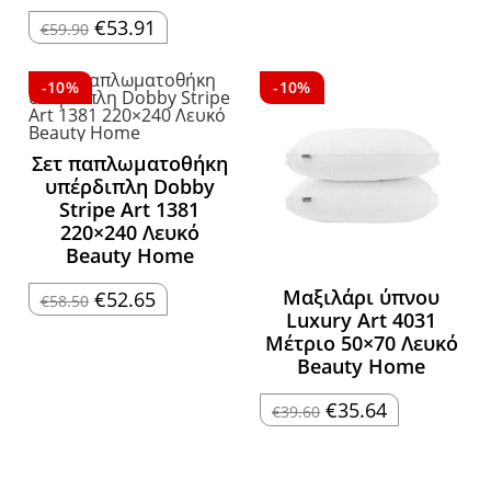
Original
Η
€
53.91
€
59.90
price
τρέχουσα
was:
τιμή
€59.90.
είναι:
€53.91.
-10%
-10%
Σετ παπλωματοθήκη
υπέρδιπλη Dobby
Stripe Art 1381
220×240 Λευκό
Beauty Home
Μαξιλάρι ύπνου
Original
Η
€
52.65
€
58.50
price
τρέχουσα
Luxury Art 4031
was:
τιμή
Μέτριο 50×70 Λευκό
€58.50.
είναι:
€52.65.
Beauty Home
Original
Η
€
35.64
€
39.60
price
τρέχουσα
was:
τιμή
€39.60.
είναι:
€35.64.