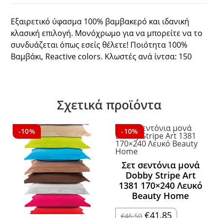
Εξαιρετικό ύφασμα 100% βαμβακερό και ιδανική
κλασική επιλογή. Μονόχρωμο για να μπορείτε να το
συνδυάζεται όπως εσείς θέλετε! Ποιότητα 100%
Βαμβάκι, Reactive colors. Κλωστές ανά ίντσα: 150
Σχετικά προϊόντα
-10%
-10%
Σετ σεντόνια μονά
Dobby Stripe Art
1381 170×240 Λευκό
Beauty Home
Original
Η
€
41.85
€
46.50