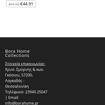
Original
Η
€
44.91
€
49.90
price
τρέχουσα
was:
τιμή
€49.90.
είναι:
€44.91.
Bora Home
Collections
Στοιχεία επικοινωνίας:
Χρυσ. Σμύρνης & κων.
Γκόσιου, 57200,
Λαγκαδάς -
Θεσσαλονίκη
Τηλέφωνο: 23940 25047
| Email:
info@borahome.gr