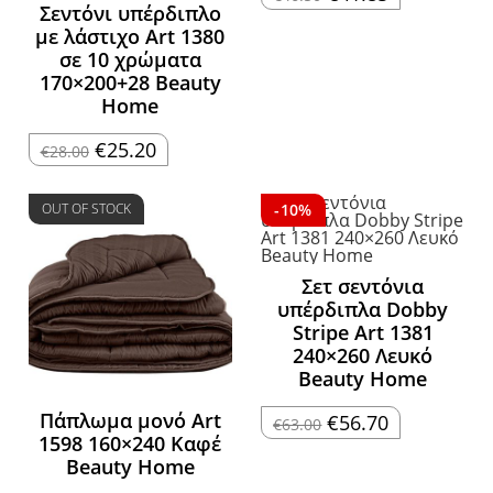
price
τρέχουσα
Σεντόνι υπέρδιπλο
was:
τιμή
με λάστιχο Art 1380
€46.50.
είναι:
€41.85.
σε 10 χρώματα
170×200+28 Beauty
Home
Original
Η
€
25.20
€
28.00
price
τρέχουσα
was:
τιμή
€28.00.
είναι:
€25.20.
OUT OF STOCK
-10%
Σετ σεντόνια
υπέρδιπλα Dobby
Stripe Art 1381
240×260 Λευκό
Beauty Home
Πάπλωμα μονό Art
Original
Η
€
56.70
€
63.00
price
τρέχουσα
1598 160×240 Καφέ
was:
τιμή
Beauty Home
€63.00.
είναι:
€56.70.