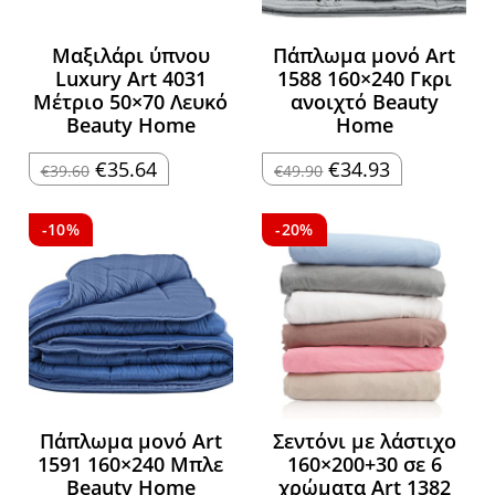
Μαξιλάρι ύπνου
Πάπλωμα μονό Art
Luxury Art 4031
1588 160×240 Γκρι
Μέτριο 50×70 Λευκό
ανοιχτό Beauty
Beauty Home
Home
Original
Η
Original
Η
€
35.64
€
34.93
€
39.60
€
49.90
price
τρέχουσα
price
τρέχουσα
was:
τιμή
was:
τιμή
€39.60.
είναι:
€49.90.
είναι:
€35.64.
€34.93.
-10%
-20%
Πάπλωμα μονό Art
Σεντόνι με λάστιχο
1591 160×240 Μπλε
160×200+30 σε 6
Beauty Home
χρώματα Art 1382