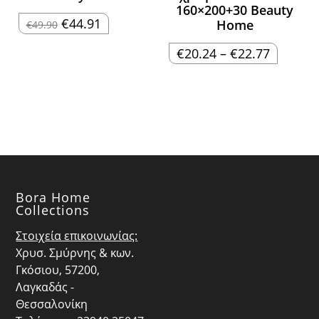
160×200+30 Beauty
Original
Η
€
44.91
Home
€
49.90
price
τρέχουσα
was:
τιμή
€49.90.
είναι:
Price
€
20.24
–
€
22.77
€44.91.
range:
€20.24
through
€22.77
Bora Home
Collections
Στοιχεία επικοινωνίας:
Χρυσ. Σμύρνης & κων.
Γκόσιου, 57200,
Λαγκαδάς -
Θεσσαλονίκη