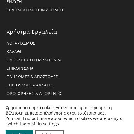
ΕΝΔΥΣΗ
ΞΕΝΟΔΟΧΕΙΑΚΟΣ ΙΜΑΤΙΣΜΟΣ
Χρήσιμα Εργαλεία
ΛΟΓΑΡΙΑΣΜΟΣ
ΚΑΛΑΘΙ
ΟΛΟΚΛΗΡΩΣΗ ΠΑΡΑΓΓΕΛΙΑΣ
ΕΠΙΚΟΙΝΩΝΙΑ
ΠΛΗΡΩΜΕΣ & ΑΠΟΣΤΟΛΕΣ
ΕΠΙΣΤΡΟΦΕΣ & ΑΛΛΑΓΕΣ
ΟΡΟΙ ΧΡΗΣΗΣ & ΑΠΟΡΡΗΤΟ
Χρησιμοποιούμε cookies για να σας προσφέρουμε τη
βέλτιστη εμπειρία πλοήγησης στον ιστότοπό μας.
You can find out more about which cookies we are using or
switch them off in
settings
.
Copyright 2026 - BoraHome - All Rights Reserved