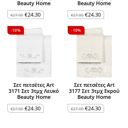
Beauty Home
Beauty Home
Original
Η
Original
Η
€
24.30
€
24.30
€
27.00
€
27.00
price
τρέχουσα
price
τρέχουσα
was:
τιμή
was:
τιμή
€27.00.
είναι:
€27.00.
είναι:
€24.30.
€24.30.
-10%
-10%
Σετ πετσέτες Art
Σετ πετσέτες Art
3171 Σετ 3τμχ Λευκό
3177 Σετ 3τμχ Εκρού
Beauty Home
Beauty Home
Original
Η
Original
Η
€
24.30
€
24.30
€
27.00
€
27.00
price
τρέχουσα
price
τρέχουσα
was:
τιμή
was:
τιμή
€27.00.
είναι:
€27.00.
είναι:
€24.30.
€24.30.