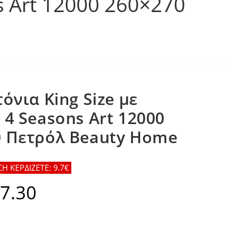
s Art 12000 260×270
τόνια King Size με
 4 Seasons Art 12000
0 Πετρόλ Beauty Home
 ΚΕΡΔΙΖΕΤΕ: 9.7€
7.30
al
Η
τρέχουσα
τιμή
.
είναι:
€87.30.