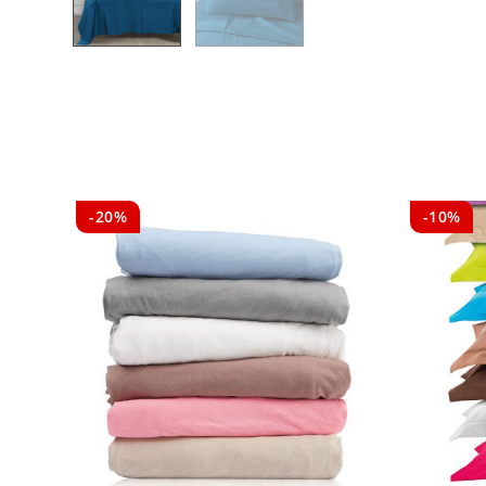
-20%
-10%