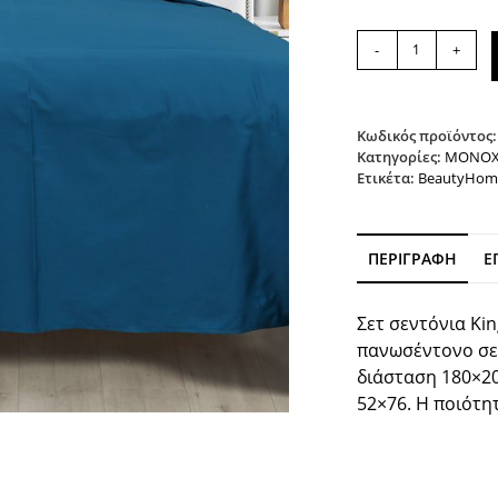
Σετ
-
+
σεντόνια
King
Size
με
Κωδικός προϊόντος
λάστιχο
Κατηγορίες:
ΜΟΝΟΧ
Ετικέτα:
BeautyHom
4
Seasons
Art
12000
ΠΕΡΙΓΡΑΦΉ
Ε
260x270
Πετρόλ
Beauty
Σετ σεντόνια Kin
Home
πανωσέντονο σε 
ποσότητα
διάσταση 180×20
52×76. Η ποιότη