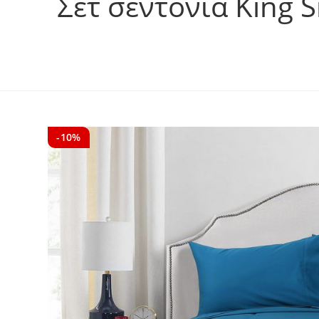
Σετ σεντόνια King 
-10%