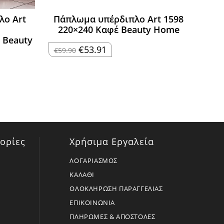
λο Art
Πάπλωμα υπέρδιπλο Art 1598
220×240 Καφέ Beauty Home
 Beauty
Original
Η
€
53.91
€
59.90
price
τρέχουσα
was:
τιμή
€59.90.
είναι:
€53.91.
ορίες
Χρήσιμα Εργαλεία
ΛΟΓΑΡΙΑΣΜΟΣ
ΚΑΛΑΘΙ
ΟΛΟΚΛΗΡΩΣΗ ΠΑΡΑΓΓΕΛΙΑΣ
ΕΠΙΚΟΙΝΩΝΙΑ
ΠΛΗΡΩΜΕΣ & ΑΠΟΣΤΟΛΕΣ