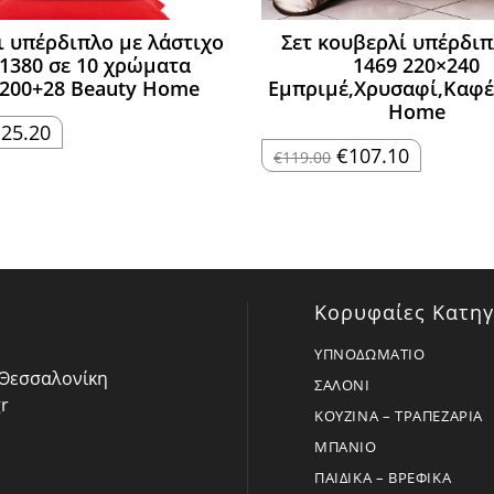
ι υπέρδιπλο με λάστιχο
Σετ κουβερλί υπέρδιπ
 1380 σε 10 χρώματα
1469 220×240
200+28 Beauty Home
Εμπριμέ,Χρυσαφί,Καφέ
Home
riginal
Η
€
25.20
rice
τρέχουσα
Original
Η
€
107.10
€
119.00
as:
τιμή
price
τρέχουσα
28.00.
είναι:
was:
τιμή
€25.20.
€119.00.
είναι:
€107.10.
Κορυφαίες Κατηγ
ΥΠΝΟΔΩΜΑΤΙΟ
- Θεσσαλονίκη
ΣΑΛΟΝΙ
r
ΚΟΥΖΙΝΑ – ΤΡΑΠΕΖΑΡΙΑ
ΜΠΑΝΙΟ
ΠΑΙΔΙΚΑ – ΒΡΕΦΙΚΑ