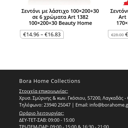
Σεντόνι με λάστιχο 100×200+30
Σεντόν
σε 6 χρώματα Art 1382
Art
100×200+30 Beauty Home
170×
Price
O
€
14.96
–
€
16.83
€
28.00
range:
p
€14.96
w
through
€
€16.83
Bora Home Collections
Στοιχεία επικοινωνίας:
Χρυσ. Σμύρνης & κων. Γκόσιου, 57200, Λαγκαδάς 
Τηλέφωνο: 23940 25047 | Email:
info@borahome.g
Ωράριο λειτουργίας:
ΔΕΥ-ΤΕΤ-ΣΑΒ: 09:00 - 15:00
ΤΡΙ-ΠΕΜ-ΠΑΡ: 09:00 - 15:00 & 16:30 - 21:00