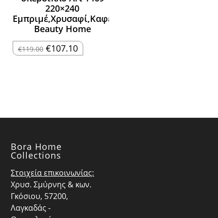
€36.90.
220×240
Εμπριμέ,Χρυσαφί,Καφέ
Beauty Home
Original
Η
€
107.10
€
119.00
price
τρέχουσα
was:
τιμή
€119.00.
είναι:
€107.10.
Bora Home
Collections
Στοιχεία επικοινωνίας:
Χρυσ. Σμύρνης & κων.
Γκόσιου, 57200,
Λαγκαδάς -