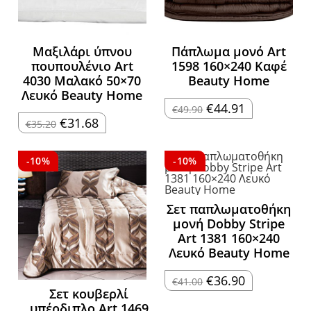
Μαξιλάρι ύπνου
Πάπλωμα μονό Art
πουπουλένιο Art
1598 160×240 Καφέ
4030 Μαλακό 50×70
Beauty Home
Λευκό Beauty Home
Original
Η
€
44.91
€
49.90
price
τρέχουσα
Original
Η
€
31.68
€
35.20
was:
τιμή
price
τρέχουσα
€49.90.
είναι:
was:
τιμή
€44.91.
€35.20.
είναι:
€31.68.
-10%
-10%
Σετ παπλωματοθήκη
μονή Dobby Stripe
Art 1381 160×240
Λευκό Beauty Home
Original
Η
€
36.90
€
41.00
price
τρέχουσα
Σετ κουβερλί
was:
τιμή
υπέρδιπλο Art 1469
€41.00.
είναι: