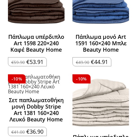
Πάπλωμα υπέρδιπλο
Πάπλωμα μονό Art
Art 1598 220×240
1591 160×240 Μπλε
Καφέ Beauty Home
Beauty Home
Original
Η
Original
Η
€
53.91
€
44.91
€
59.90
€
49.90
price
τρέχουσα
price
τρέχουσα
was:
τιμή
was:
τιμή
€59.90.
είναι:
€49.90.
είναι:
€53.91.
€44.91.
-10%
-10%
Σετ παπλωματοθήκη
μονή Dobby Stripe
Art 1381 160×240
Λευκό Beauty Home
Original
Η
€
36.90
€
41.00
price
τρέχουσα