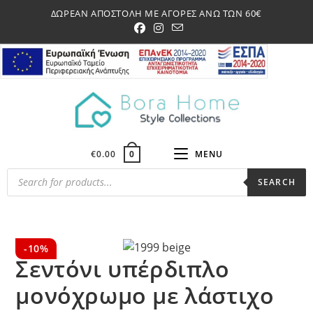
Skip
ΔΩΡΕΑΝ ΑΠΟΣΤΟΛΗ ΜΕ ΑΓΟΡΕΣ ΑΝΩ ΤΩΝ 60€
to
content
€
0.00
MENU
0
Products
SEARCH
search
-10%
Σεντόνι υπέρδιπλο
μονόχρωμο με λάστιχο