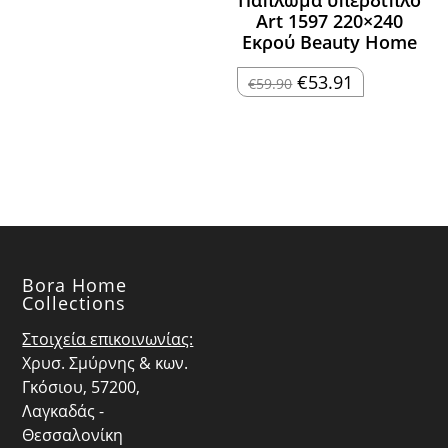
Πάπλωμα υπέρδιπλο
was:
τιμή
Art 1597 220×240
€41.00.
είναι:
€36.90.
Εκρού Beauty Home
Original
Η
€
53.91
€
59.90
price
τρέχουσα
was:
τιμή
€59.90.
είναι:
€53.91.
Bora Home
Collections
Στοιχεία επικοινωνίας:
Χρυσ. Σμύρνης & κων.
Γκόσιου, 57200,
Λαγκαδάς -
Θεσσαλονίκη