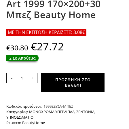
Art 1999 170×200+30
Μπεζ Beauty Home
ΜΕ ΤΗΝ ΕΚΠΤΩΣΗ ΚΕΡΔΙΖΕΤΕ: 3.08€
€
27.72
Original
Η
€
30.80
price
τρέχουσα
was:
τιμή
€30.80.
είναι:
2 Σε Απόθεμα
€27.72.
Σεντόνι
-
+
ΠΡΟΣΘΉΚΗ ΣΤΟ
υπέρδιπλο
ΚΑΛΆΘΙ
μονόχρωμο
με
λάστιχο
Art
Κωδικός προϊόντος:
1999ΣΕΥΔΛ-ΜΠΕΖ
1999
Κατηγορίες:
ΜΟΝΟΧΡΩΜΑ ΥΠΕΡΔΙΠΛΑ
,
ΣΕΝΤΟΝΙΑ
,
ΥΠΝΟΔΩΜΑΤΙΟ
170x200+30
Ετικέτα:
BeautyHome
Μπεζ