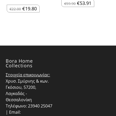
Original
Η
€
53.91
€
59.90
price
τρέχουσα
Original
Η
€
19.80
€
22.00
was:
τιμή
price
τρέχουσα
€59.90.
είναι:
was:
τιμή
€53.91.
€22.00.
είναι:
€19.80.
Bora Home
Collections
Στοιχεία επικοινωνίας:
Χρυσ. Σμύρνης & κων.
Γκόσιου, 57200,
Λαγκαδάς -
Θεσσαλονίκη
Τηλέφωνο: 23940 25047
| Email: