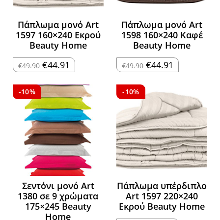
Πάπλωμα μονό Art
Πάπλωμα μονό Art
1597 160×240 Εκρού
1598 160×240 Καφέ
Beauty Home
Beauty Home
Original
Η
Original
Η
€
44.91
€
44.91
€
49.90
€
49.90
price
τρέχουσα
price
τρέχουσα
was:
τιμή
was:
τιμή
€49.90.
είναι:
€49.90.
είναι:
€44.91.
€44.91.
-10%
-10%
Σεντόνι μονό Art
Πάπλωμα υπέρδιπλο
1380 σε 9 χρώματα
Art 1597 220×240
175×245 Beauty
Εκρού Beauty Home
Home