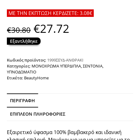
ΜΕ ΤΗΝ ΕΚΠΤΩΣΗ ΚΕΡΔΙΖΕΤΕ: 3.08€
€
27.72
Original
Η
€
30.80
price
τρέχουσα
was:
τιμή
€30.80.
είναι:
Εξαντλήθηκε
€27.72.
Κωδικός προϊόντος:
1999ΣΕΥΔ-ΑΝΘΡΑΚΙ
Κατηγορίες:
ΜΟΝΟΧΡΩΜΑ ΥΠΕΡΔΙΠΛΑ
,
ΣΕΝΤΟΝΙΑ
,
ΥΠΝΟΔΩΜΑΤΙΟ
Ετικέτα:
BeautyHome
ΠΕΡΙΓΡΑΦΉ
ΕΠΙΠΛΈΟΝ ΠΛΗΡΟΦΟΡΊΕΣ
Εξαιρετικό ύφασμα 100% βαμβακερό και ιδανική
κλασική επιλογή. Μονόχρωμο για να μπορείτε να το