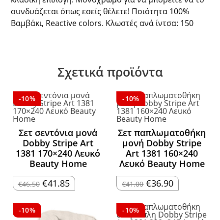
συνδυάζεται όπως εσείς θέλετε! Ποιότητα 100%
Βαμβάκι, Reactive colors. Κλωστές ανά ίντσα: 150
Σχετικά προϊόντα
-10%
-10%
Σετ σεντόνια μονά
Σετ παπλωματοθήκη
Dobby Stripe Art
μονή Dobby Stripe
1381 170×240 Λευκό
Art 1381 160×240
Beauty Home
Λευκό Beauty Home
Original
Η
Original
Η
€
41.85
€
36.90
€
46.50
€
41.00
price
τρέχουσα
price
τρέχουσα
was:
τιμή
was:
τιμή
€46.50.
είναι:
€41.00.
είναι:
€41.85.
€36.90.
-10%
-10%