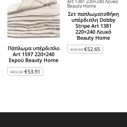
Σετ παπλωματοθήκη
υπέρδιπλη Dobby
Stripe Art 1381
220×240 Λευκό
Beauty Home
Πάπλωμα υπέρδιπλο
Original
Η
€
52.65
€
58.50
price
τρέχουσα
Art 1597 220×240
was:
τιμή
Εκρού Beauty Home
€58.50.
είναι:
€52.65.
Original
Η
€
53.91
€
59.90
price
τρέχουσα
was:
τιμή
€59.90.
είναι:
€53.91.