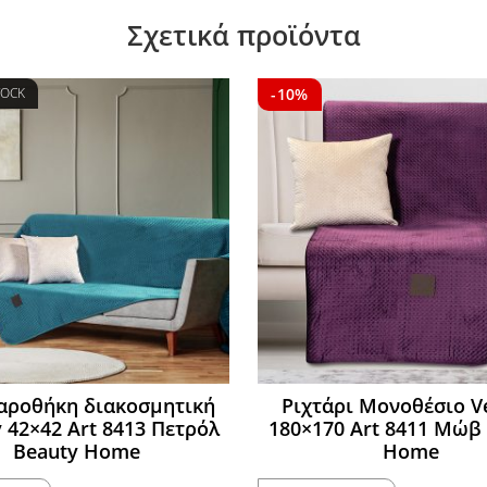
Σχετικά προϊόντα
TOCK
-10%
αροθήκη διακοσμητική
Ριχτάρι Μονοθέσιο V
y 42×42 Art 8413 Πετρόλ
180×170 Art 8411 Μώβ
Beauty Home
Home