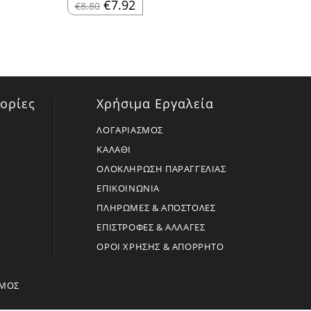
Original
Η
€
7.92
€
8.80
price
τρέχουσα
was:
τιμή
€8.80.
είναι:
€7.92.
ορίες
Χρήσιμα Εργαλεία
ΛΟΓΑΡΙΑΣΜΟΣ
ΚΑΛΑΘΙ
ΟΛΟΚΛΗΡΩΣΗ ΠΑΡΑΓΓΕΛΙΑΣ
ΕΠΙΚΟΙΝΩΝΙΑ
ΠΛΗΡΩΜΕΣ & ΑΠΟΣΤΟΛΕΣ
ΕΠΙΣΤΡΟΦΕΣ & ΑΛΛΑΓΕΣ
ΟΡΟΙ ΧΡΗΣΗΣ & ΑΠΟΡΡΗΤΟ
ΣΜΟΣ