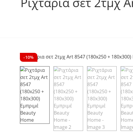
Ριχτάρια σετ 2τμχ A
-10%