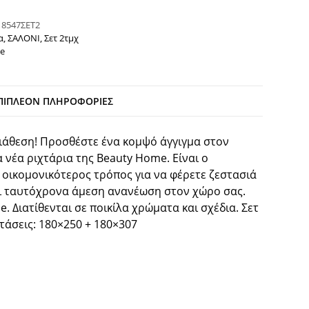
:
8547ΣΕΤ2
α
,
ΣΑΛΟΝΙ
,
Σετ 2τμχ
e
ΠΙΠΛΈΟΝ ΠΛΗΡΟΦΟΡΊΕΣ
ιάθεση! Προσθέστε ένα κομψό άγγιγμα στον
 νέα ριχτάρια της Βeauty Home. Είναι ο
 οικομονικότερος τρόπος για να φέρετε ζεστασιά
αι ταυτόχρονα άμεση ανανέωση στον χώρο σας.
e. Διατίθενται σε ποικίλα χρώματα και σχέδια. Σετ
στάσεις: 180×250 + 180×307