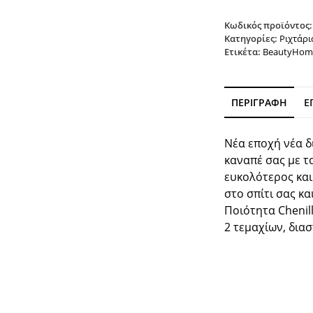
Κωδικός προϊόντος
Κατηγορίες:
Ριχτάρι
Ετικέτα:
BeautyHom
ΠΕΡΙΓΡΑΦΉ
Ε
Νέα εποχή νέα δ
καναπέ σας με τα
ευκολότερος και
στο σπίτι σας κ
Ποιότητα Chenill
2 τεμαχίων, δια