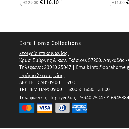
Original
Η
O
€
116.10
€
129.00
€
11.00
price
τρέχουσα
p
was:
τιμή
w
€129.00.
είναι:
€
€116.10.
Bora Home Collections
Στοιχεία επικοινωνίας:
Χρυσ. Σμύρνης & κων. Γκόσιου, 57200, Λαγκαδάς 
Τηλέφωνο: 23940 25047 | Email:
info@borahome.g
Ωράριο λειτουργίας:
ΔΕΥ-ΤΕΤ-ΣΑΒ: 09:00 - 15:00
ΤΡΙ-ΠΕΜ-ΠΑΡ: 09:00 - 15:00 & 16:30 - 21:00
Τηλεφωνικές Παραγγελίες:
23940 25047 & 694538