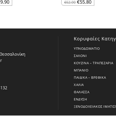
riginal
Η
Original
Η
€
9.90
€
55.80
€
62.00
rice
τρέχουσα
price
τρέχουσα
as:
τιμή
was:
τιμή
11.00.
είναι:
€62.00.
είναι:
€9.90.
€55.80.
Κορυφαίες Κατηγ
ΥΠΝΟΔΩΜΑΤΙΟ
- Θεσσαλονίκη
ΣΑΛΟΝΙ
r
ΚΟΥΖΙΝΑ – ΤΡΑΠΕΖΑΡΙΑ
ΜΠΑΝΙΟ
ΠΑΙΔΙΚΑ – ΒΡΕΦΙΚΑ
ΧΑΛΙΑ
4132
ΘΑΛΑΣΣΑ
ΕΝΔΥΣΗ
ΞΕΝΟΔΟΧΕΙΑΚΟΣ ΙΜΑΤΙ