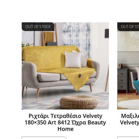
OUT OF STOCK
OUT OF S
Ριχτάρι Τετραθέσιο Velvety
Μαξιλ
180×350 Art 8412 Ώχρα Beauty
Velvet
Home