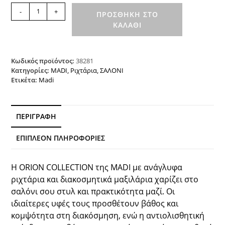
Ριχτάρι
-
+
ΠΡΟΣΘΉΚΗ ΣΤΟ
REGALIA
ΚΑΛΆΘΙ
GREY
MADI
ποσότητα
Κωδικός προϊόντος:
38281
Κατηγορίες:
MADI
,
Ριχτάρια
,
ΣΑΛΟΝΙ
Ετικέτα:
Madi
ΠΕΡΙΓΡΑΦΉ
ΕΠΙΠΛΈΟΝ ΠΛΗΡΟΦΟΡΊΕΣ
Η ORION COLLECTION της MADI με ανάγλυφα
ριχτάρια και διακοσμητικά μαξιλάρια χαρίζει στο
σαλόνι σου στυλ και πρακτικότητα μαζί. Οι
ιδιαίτερες υφές τους προσθέτουν βάθος και
κομψότητα στη διακόσμηση, ενώ η αντιολισθητική