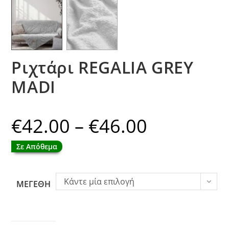
Ριχτάρι REGALIA GREY
MADI
€
42.00
–
€
46.00
Price
range:
€42.00
through
Σε Απόθεμα
€46.00
Κάντε μία επιλογή
ΜΕΓΕΘΗ