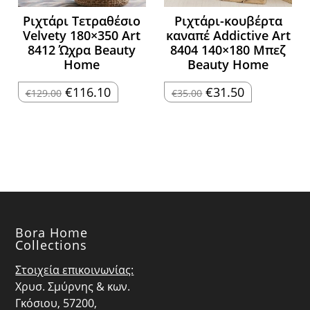
Ριχτάρι Τετραθέσιο
Ριχτάρι-κουβέρτα
Velvety 180×350 Art
καναπέ Addictive Art
8412 Ώχρα Beauty
8404 140×180 Μπεζ
Home
Beauty Home
Original
Η
Original
Η
€
116.10
€
31.50
€
129.00
€
35.00
price
τρέχουσα
price
τρέχουσα
was:
τιμή
was:
τιμή
€129.00.
είναι:
€35.00.
είναι:
€116.10.
€31.50.
Bora Home
Collections
Στοιχεία επικοινωνίας:
Χρυσ. Σμύρνης & κων.
Γκόσιου, 57200,