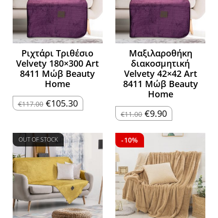
Ριχτάρι Τριθέσιο
Μαξιλαροθήκη
Velvety 180×300 Art
διακοσμητική
8411 Μώβ Beauty
Velvety 42×42 Art
Home
8411 Μώβ Beauty
Home
Original
Η
€
105.30
€
117.00
price
τρέχουσα
Original
Η
€
9.90
€
11.00
was:
τιμή
price
τρέχουσα
€117.00.
είναι:
was:
τιμή
€105.30.
€11.00.
είναι:
€9.90.
OUT OF STOCK
-10%