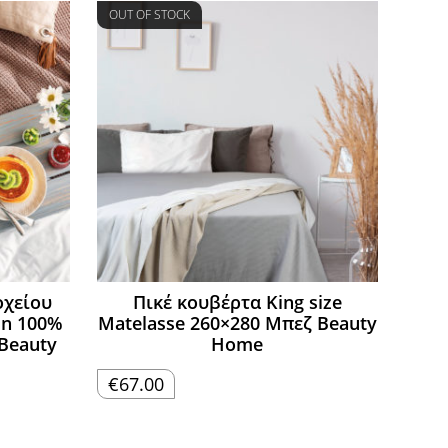
OUT OF STOCK
οχείου
Πικέ κουβέρτα King size
tin 100%
Matelasse 260×280 Μπεζ Beauty
 Beauty
Home
€
67.00