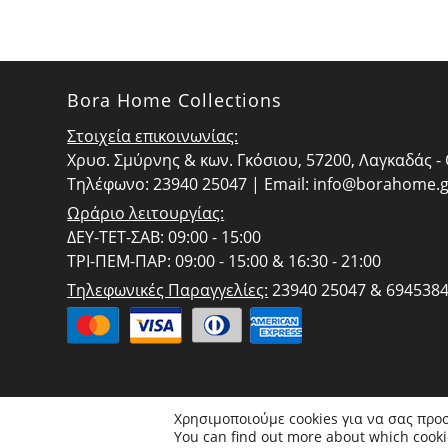
Bora Home Collections
Στοιχεία επικοινωνίας:
Χρυσ. Σμύρνης & κων. Γκόσιου, 57200, Λαγκαδάς 
Τηλέφωνο: 23940 25047 | Email:
info@borahome.g
Ωράριο λειτουργίας:
ΔΕΥ-ΤΕΤ-ΣΑΒ: 09:00 - 15:00
ΤΡΙ-ΠΕΜ-ΠΑΡ: 09:00 - 15:00 & 16:30 - 21:00
Τηλεφωνικές Παραγγελίες:
23940 25047 & 694538
Χρησιμοποιούμε cookies για να σας προ
You can find out more about which cooki