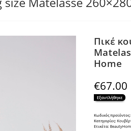
g size Matelasse 260×28
Πικέ κο
Matelas
Home
€
67.00
Εξαντλήθηκε
Κωδικός προϊόντος
Κατηγορίες:
Κουβέρ
Ετικέτα:
BeautyHom