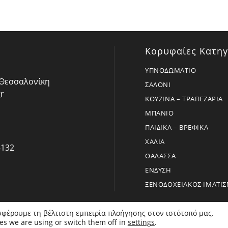
Κορυφαίες Κατηγ
ΥΠΝΟΔΩΜΑΤΙΟ
- Θεσσαλονίκη
ΣΑΛΟΝΙ
r
ΚΟΥΖΙΝΑ – ΤΡΑΠΕΖΑΡΙΑ
ΜΠΑΝΙΟ
ΠΑΙΔΙΚΑ – ΒΡΕΦΙΚΑ
ΧΑΛΙΑ
4132
ΘΑΛΑΣΣΑ
ΕΝΔΥΣΗ
ΞΕΝΟΔΟΧΕΙΑΚΟΣ ΙΜΑΤΙ
σφέρουμε τη βέλτιστη εμπειρία πλοήγησης στον ιστότοπό μας.
Copyright 2026 - BoraHome - All Rights Reserved
es we are using or switch them off in
settings
.