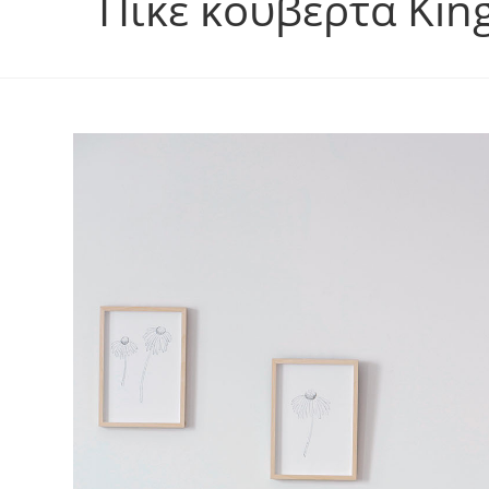
Πικέ κουβέρτα Kin