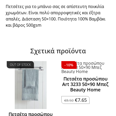
Πετσέτες για το μπάνιο σας σε απίστευτη ποικιλία
χρωμάτων. Είναι πολύ απορροφητικές και έξτρα
απαλές. Διάσταση 50×100. Ποιότητα 100% Βαμβάκι
και βάρος 500gsm
Σχετικά προϊόντα
OUT OF STOCK
-10%
Πετσέτα προσώπου
Art 3233 50×90 Μπεζ
Beauty Home
Original
Η
€
7.65
€
8.50
price
τρέχουσα
was:
τιμή
€8.50.
είναι:
€7.65.
Πετσέτα προσώπου