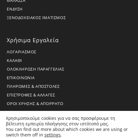
ΘΑΛΑΣΣΑ
ΕΝΔΥΣΗ
ΞΕΝΟΔΟΧΕΙΑΚΟΣ ΙΜΑΤΙΣΜΟΣ
Χρήσιμα Εργαλεία
ΛΟΓΑΡΙΑΣΜΟΣ
ΚΑΛΑΘΙ
ΟΛΟΚΛΗΡΩΣΗ ΠΑΡΑΓΓΕΛΙΑΣ
ΕΠΙΚΟΙΝΩΝΙΑ
ΠΛΗΡΩΜΕΣ & ΑΠΟΣΤΟΛΕΣ
ΕΠΙΣΤΡΟΦΕΣ & ΑΛΛΑΓΕΣ
ΟΡΟΙ ΧΡΗΣΗΣ & ΑΠΟΡΡΗΤΟ
Χρησιμοποιούμε cookies για να σας προσφέρουμε τη
βέλτιστη εμπειρία πλοήγησης στον ιστότοπό μας.
You can find out more about which cookies we are using or
switch them off in
settings
.
Copyright 2026 - BoraHome - All Rights Reserved