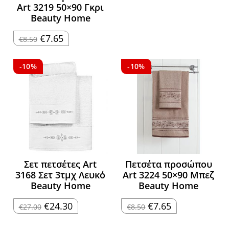
Art 3219 50×90 Γκρι
Beauty Home
Original
Η
€
7.65
€
8.50
price
τρέχουσα
was:
τιμή
€8.50.
είναι:
€7.65.
-10%
-10%
Σετ πετσέτες Art
Πετσέτα προσώπου
3168 Σετ 3τμχ Λευκό
Art 3224 50×90 Μπεζ
Beauty Home
Beauty Home
Original
Η
Original
Η
€
24.30
€
7.65
€
27.00
€
8.50
price
τρέχουσα
price
τρέχουσα
was:
τιμή
was:
τιμή
€27.00.
είναι:
€8.50.
είναι: