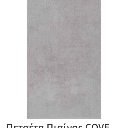
Πετσέτα Πισίνας COVE