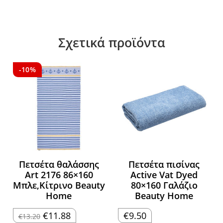
Σχετικά προϊόντα
-10%
Πετσέτα θαλάσσης
Πετσέτα πισίνας
Art 2176 86×160
Active Vat Dyed
Μπλε,Κίτρινο Beauty
80×160 Γαλάζιο
Home
Beauty Home
Original
Η
€
11.88
€
9.50
€
13.20
price
τρέχουσα