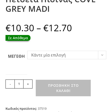
GREY MADI
€
10.30
–
€
12.70
Price
range:
€10.30
through
Σε Απόθεμα
€12.70
Κάντε μία επιλογή
ΜΕΓΕΘΗ
Πετσέτα
-
+
ΠΡΟΣΘΉΚΗ ΣΤΟ
Πισίνας
ΚΑΛΆΘΙ
COVE
GREY
MADI
ποσότητα
Κωδικός προϊόντος:
37519