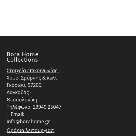
was:
τιμή
was:
τιμή
€27.00.
είναι:
€8.50.
είναι:
€24.30.
€7.65.
Bora Home
Collections
Στοιχεία επικοινωνίας:
Χρυσ. Σμύρνης & κων.
Γκόσιου, 57200,
Λαγκαδάς -
Θεσσαλονίκη
Τηλέφωνο: 23940 25047
| Email:
info@borahome.gr
Ωράριο λειτουργίας: