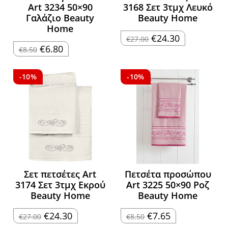
Art 3234 50×90
3168 Σετ 3τμχ Λευκό
Γαλάζιο Beauty
Beauty Home
Home
Original
Η
€
24.30
€
27.00
price
τρέχουσα
Original
Η
€
6.80
€
8.50
was:
τιμή
price
τρέχουσα
€27.00.
είναι:
was:
τιμή
€24.30.
€8.50.
είναι:
€6.80.
-10%
-10%
Σετ πετσέτες Art
Πετσέτα προσώπου
3174 Σετ 3τμχ Εκρού
Art 3225 50×90 Ροζ
Beauty Home
Beauty Home
Original
Η
Original
Η
€
24.30
€
7.65
€
27.00
€
8.50
price
τρέχουσα
price
τρέχουσα