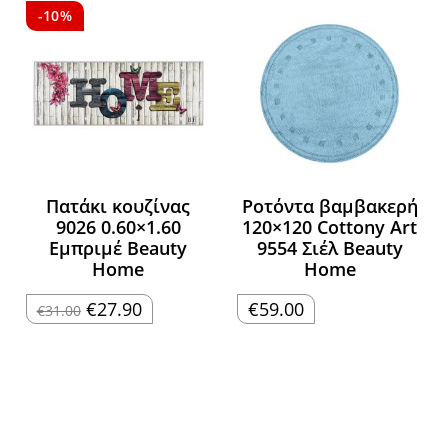
-10%
Πατάκι κουζίνας
Ροτόντα βαμβακερή
9026 0.60×1.60
120×120 Cottony Art
Εμπριμέ Beauty
9554 Σιέλ Beauty
Home
Home
Original
Η
€
27.90
€
59.00
€
31.00
price
τρέχουσα
was:
τιμή
€31.00.
είναι:
€27.90.