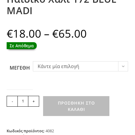
MADI
€
18.00
–
€
65.00
Price
range:
€18.00
through
Σε Απόθεμα
€65.00
Κάντε μία επιλογή
ΜΕΓΕΘΗ
Παιδικό
-
+
ΠΡΟΣΘΉΚΗ ΣΤΟ
Χαλί
ΚΑΛΆΘΙ
172
BLUE
MADI
ποσότητα
Κωδικός προϊόντος:
4082