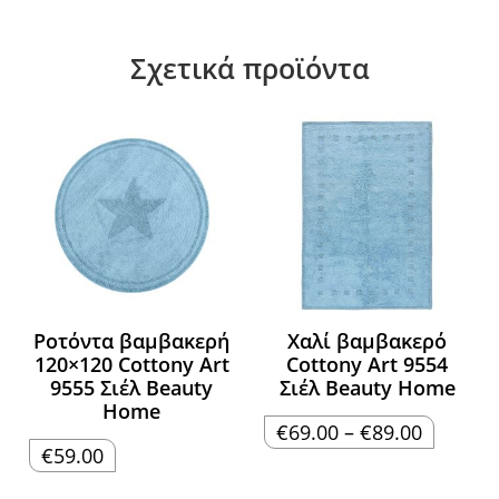
Σχετικά προϊόντα
Ροτόντα βαμβακερή
Χαλί βαμβακερό
120×120 Cottony Art
Cottony Art 9554
9555 Σιέλ Beauty
Σιέλ Beauty Home
Home
Price
€
69.00
–
€
89.00
range:
€
59.00
€69.00
through
€89.00