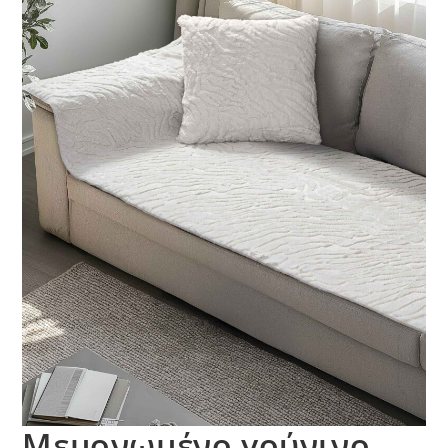
Μεμονωμένο γούνινo