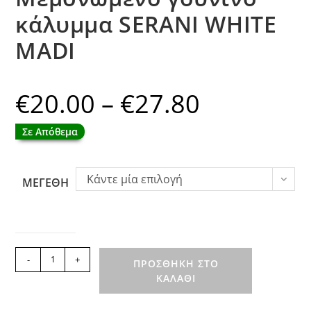
κάλυμμα SERANI WHITE
MADI
€
20.00
–
€
27.80
Price
range:
€20.00
through
Σε Απόθεμα
€27.80
Κάντε μία επιλογή
ΜΕΓΕΘΗ
Μεμονωμένο
-
+
ΠΡΟΣΘΉΚΗ ΣΤΟ
γούνινo
ΚΑΛΆΘΙ
κάλυμμα
SERANI