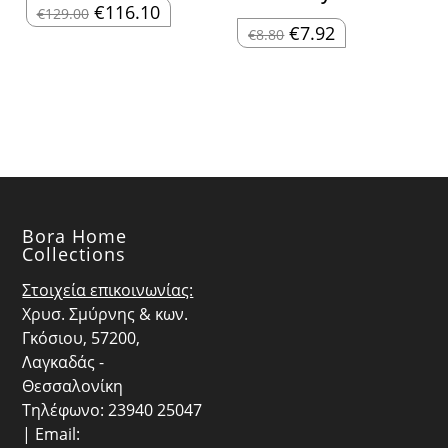
Original
Η
€
116.10
€
129.00
price
τρέχουσα
Original
Η
€
7.92
€
8.80
was:
τιμή
price
τρέχουσα
€129.00.
είναι:
was:
τιμή
€116.10.
€8.80.
είναι:
€7.92.
Bora Home
Collections
Στοιχεία επικοινωνίας:
Χρυσ. Σμύρνης & κων.
Γκόσιου, 57200,
Λαγκαδάς -
Θεσσαλονίκη
Τηλέφωνο: 23940 25047
| Email: