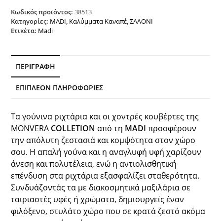
WHITE
MADI
Κωδικός προϊόντος:
38513
ποσότητα
Κατηγορίες:
MADI
,
Καλύμματα Καναπέ
,
ΣΑΛΟΝΙ
Ετικέτα:
Madi
ΠΕΡΙΓΡΑΦΉ
ΕΠΙΠΛΈΟΝ ΠΛΗΡΟΦΟΡΊΕΣ
Τα γούνινα ριχτάρια και οι χοντρές κουβέρτες της
ΜONVERA
COLLETION
από τη
MADI
προσφέρουν
την απόλυτη ζεστασιά και κομψότητα στον χώρο
σου. Η απαλή γούνα και η αναγλυφή υφή χαρίζουν
άνεση και πολυτέλεια, ενώ η αντιολισθητική
επένδυση στα ριχτάρια εξασφαλίζει σταθερότητα.
Συνδυάζοντάς τα με διακοσμητικά μαξιλάρια σε
ταιριαστές υφές ή χρώματα, δημιουργείς έναν
φιλόξενο, στυλάτο χώρο που σε κρατά ζεστό ακόμα