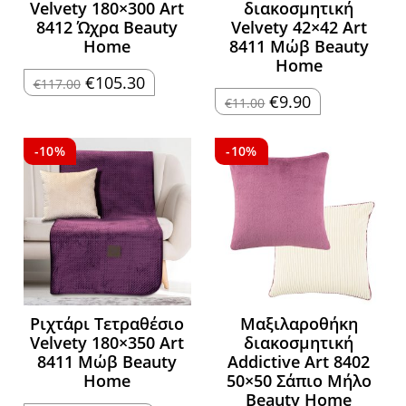
Velvety 180×300 Art
διακοσμητική
8412 Ώχρα Beauty
Velvety 42×42 Art
Home
8411 Μώβ Beauty
Home
Original
Η
€
105.30
€
117.00
price
τρέχουσα
Original
Η
€
9.90
€
11.00
was:
τιμή
price
τρέχουσα
€117.00.
είναι:
was:
τιμή
€105.30.
€11.00.
είναι:
€9.90.
-10%
-10%
Ριχτάρι Τετραθέσιο
Μαξιλαροθήκη
Velvety 180×350 Art
διακοσμητική
8411 Μώβ Beauty
Addictive Art 8402
Home
50×50 Σάπιο Μήλο
Beauty Home