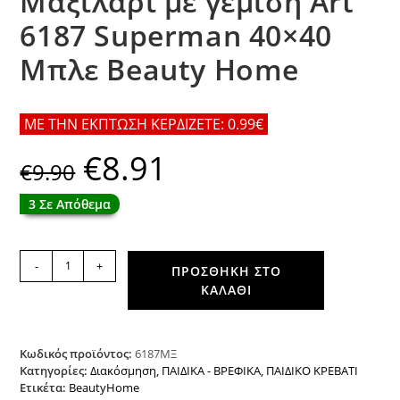
Μαξιλάρι με γέμιση Art
6187 Superman 40×40
Μπλε Beauty Home
ΜΕ ΤΗΝ ΕΚΠΤΩΣΗ ΚΕΡΔΙΖΕΤΕ: 0.99€
€
8.91
Original
Η
€
9.90
price
τρέχουσα
was:
τιμή
€9.90.
είναι:
3 Σε Απόθεμα
€8.91.
Μαξιλάρι
-
+
ΠΡΟΣΘΉΚΗ ΣΤΟ
με
ΚΑΛΆΘΙ
γέμιση
Art
6187
Superman
Κωδικός προϊόντος:
6187ΜΞ
40x40
Κατηγορίες:
Διακόσμηση
,
ΠΑΙΔΙΚΑ - ΒΡΕΦΙΚΑ
,
ΠΑΙΔΙΚΟ ΚΡΕΒΑΤΙ
Ετικέτα:
BeautyHome
Μπλε