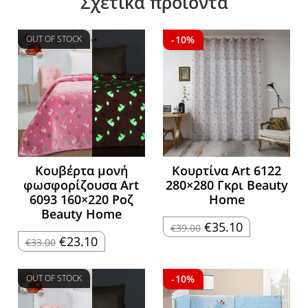
Σχετικά προϊόντα
OUT OF STOCK
-10%
Κουβέρτα μονή
Κουρτίνα Art 6122
φωσφορίζουσα Art
280×280 Γκρι Beauty
6093 160×220 Ροζ
Home
Beauty Home
Original
Η
€
35.10
€
39.00
price
τρέχουσα
Original
Η
€
23.10
€
33.00
was:
τιμή
price
τρέχουσα
€39.00.
είναι:
was:
τιμή
€35.10.
€33.00.
είναι:
€23.10.
OUT OF STOCK
-10%