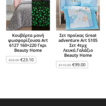
Κουβέρτα μονή
Σετ προίκας Great
φωσφορίζουσα Art
adventure Art 5105
6127 160×220 Γκρι
Σετ 4τμχ
Beauty Home
Λευκό,Γαλάζιο
Beauty Home
Original
Η
€
23.10
€
33.00
price
τρέχουσα
Original
Η
€
99.00
€
110.00
was:
τιμή
price
τρέχουσα
€33.00.
είναι:
was:
τιμή
€23.10.
€110.00.
είναι:
€99.00.