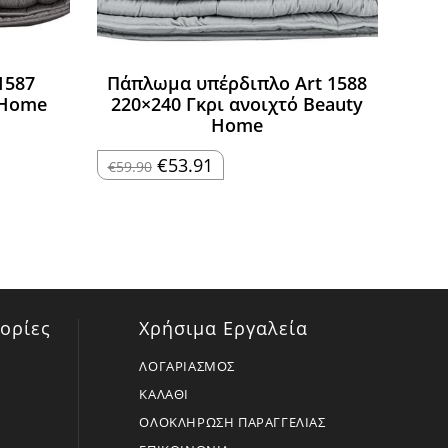
1587
Πάπλωμα υπέρδιπλο Art 1588
 Home
220×240 Γκρι ανοιχτό Beauty
Home
Original
Η
€
53.91
€
59.90
price
τρέχουσα
was:
τιμή
€59.90.
είναι:
€53.91.
ορίες
Χρήσιμα Εργαλεία
ΛΟΓΑΡΙΑΣΜΟΣ
ΚΑΛΑΘΙ
ΟΛΟΚΛΗΡΩΣΗ ΠΑΡΑΓΓΕΛΙΑΣ