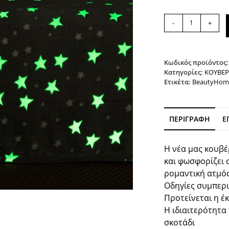
Κουβέρτα
-
+
υπέρδιπλη
φωσφορίζουσα
Art
1991
Κωδικός προϊόντος
220x240
Κατηγορίες:
ΚΟΥΒΕΡ
Ετικέτα:
BeautyHom
Γκρι
Beauty
Home
ποσότητα
ΠΕΡΙΓΡΑΦΉ
Ε
Η νέα μας κουβέ
και φωσφορίζει σ
ρομαντική ατμό
Οδηγίες συμπερ
Προτείνεται η έ
Η ιδιαιτερότητα
σκοτάδι