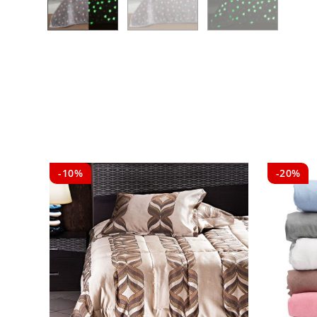
-10%
-20%