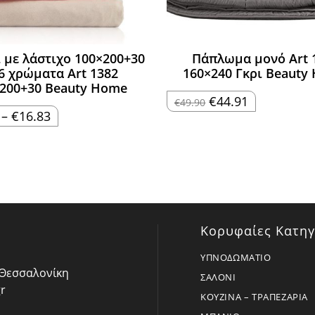
ι με λάστιχο 100×200+30
Πάπλωμα μονό Art 
 6 χρώματα Art 1382
160×240 Γκρι Beauty
200+30 Beauty Home
Original
Η
€
44.91
€
49.90
price
τρέχουσα
Price
–
€
16.83
was:
τιμή
range:
€49.90.
είναι:
€14.96
€44.91.
through
€16.83
Κορυφαίες Κατηγ
ΥΠΝΟΔΩΜΑΤΙΟ
- Θεσσαλονίκη
ΣΑΛΟΝΙ
r
ΚΟΥΖΙΝΑ – ΤΡΑΠΕΖΑΡΙΑ