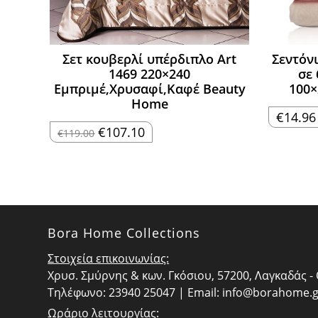
Σετ κουβερλί υπέρδιπλο Art
Σεντόν
1469 220×240
σε
Εμπριμέ,Χρυσαφί,Καφέ Beauty
100×
Home
€
14.96
Original
Η
€
107.10
€
119.00
price
τρέχουσα
was:
τιμή
€119.00.
είναι:
€107.10.
Bora Home Collections
Στοιχεία επικοινωνίας:
Χρυσ. Σμύρνης & κων. Γκόσιου, 57200, Λαγκαδάς 
Τηλέφωνο: 23940 25047 | Email:
info@borahome.g
Ωράριο λειτουργίας: