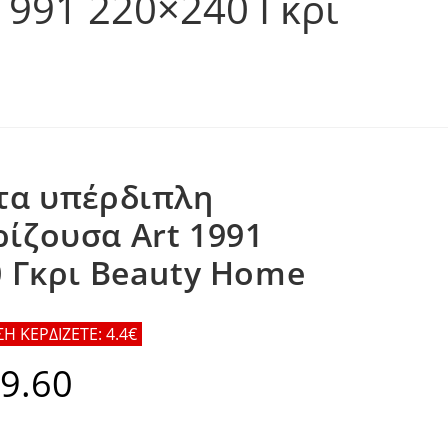
991 220×240 Γκρι
τα υπέρδιπλη
ίζουσα Art 1991
 Γκρι Beauty Home
 ΚΕΡΔΙΖΕΤΕ: 4.4€
9.60
al
Η
τρέχουσα
τιμή
.
είναι:
€39.60.