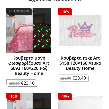
OUT OF STOCK
-10%
Κουβέρτα μονή
Κουβέρτα πικέ Art
φωσφορίζουσα Art
5158 120×160 Λευκό
6093 160×220 Ροζ
Beauty Home
Beauty Home
Original
Η
€
23.40
€
26.00
price
τρέχουσα
Original
Η
€
23.10
€
33.00
was:
τιμή
price
τρέχουσα
€26.00.
είναι:
was:
τιμή
€23.40.
€33.00.
είναι:
€23.10.
-10%
-10%