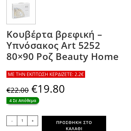
Κουβέρτα βρεφική –
Υπνόσακος Art 5252
80×90 Ροζ Beauty Home
ΜΕ ΤΗΝ ΕΚΠΤΩΣΗ ΚΕΡΔΙΖΕΤΕ: 2.2€
€
19.80
Original
Η
€
22.00
price
τρέχουσα
was:
τιμή
€22.00.
είναι:
4 Σε Απόθεμα
€19.80.
Κουβέρτα
-
+
ΠΡΟΣΘΉΚΗ ΣΤΟ
βρεφική
ΚΑΛΆΘΙ
-