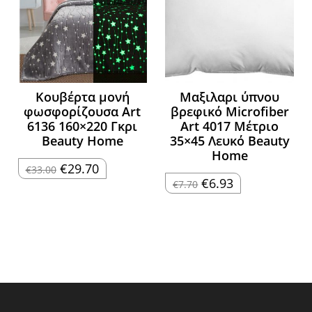
Κουβέρτα μονή
Μαξιλαρι ύπνου
φωσφορίζουσα Art
βρεφικό Microfiber
6136 160×220 Γκρι
Art 4017 Μέτριο
Beauty Home
35×45 Λευκό Beauty
Home
Original
Η
€
29.70
€
33.00
price
τρέχουσα
Original
Η
€
6.93
€
7.70
was:
τιμή
price
τρέχουσα
€33.00.
είναι:
was:
τιμή
€29.70.
€7.70.
είναι:
€6.93.