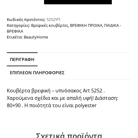
Υπνόσακος
Art
5252
Κωδικός προϊόντος:
5252ΥΠ
80x90
Κατηγορίες:
Βρεφικές κουβέρτες
,
ΒΡΕΦΙΚΗ ΠΡΟΙΚΑ
,
ΠΑΙΔΙΚΑ -
ΒΡΕΦΙΚΑ
Ροζ
Ετικέτα:
BeautyHome
Beauty
Home
ποσότητα
ΠΕΡΙΓΡΑΦΉ
ΕΠΙΠΛΈΟΝ ΠΛΗΡΟΦΟΡΊΕΣ
Κουβέρτα βρεφική – υπνόσακος Art 5252 .
Χαρούμενα σχέδια και με απαλή υφή! Διάσταση:
80×90 . Η ποιότητά του είναι polyester
Σχετικά προϊόντα