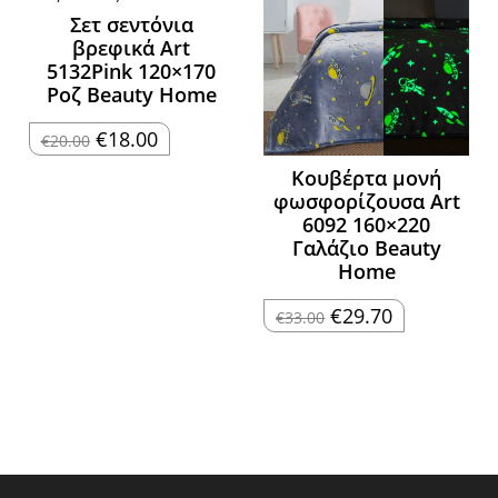
Σετ σεντόνια
βρεφικά Art
5132Pink 120×170
Ροζ Beauty Home
Original
Η
€
18.00
€
20.00
price
τρέχουσα
was:
τιμή
Κουβέρτα μονή
€20.00.
είναι:
€18.00.
φωσφορίζουσα Art
6092 160×220
Γαλάζιο Beauty
Home
Original
Η
€
29.70
€
33.00
price
τρέχουσα
was:
τιμή
€33.00.
είναι:
€29.70.