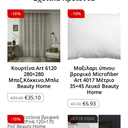
-10%
-10%
Κουρτίνα Art 6120
Μαξιλαρι ύπνου
280×280
βρεφικό Microfiber
Μπεζ,Κόκκινο,Μπλε
Art 4017 Μέτριο
Beauty Home
35×45 Λευκό Beauty
Home
Original
Η
€
35.10
€
39.00
price
τρέχουσα
Original
Η
€
6.93
€
7.70
was:
τιμή
price
τρέχουσα
€39.00.
είναι:
was:
τιμή
€35.10.
€7.70.
είναι:
€6.93.
-10%
OUT OF STOCK