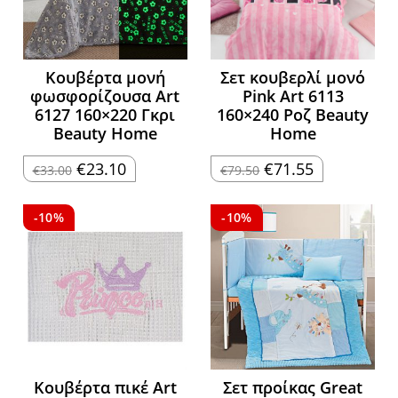
Κουβέρτα μονή
Σετ κουβερλί μονό
φωσφορίζουσα Art
Pink Art 6113
6127 160×220 Γκρι
160×240 Ροζ Beauty
Beauty Home
Home
Original
Η
Original
Η
€
23.10
€
71.55
€
33.00
€
79.50
price
τρέχουσα
price
τρέχουσα
was:
τιμή
was:
τιμή
€33.00.
είναι:
€79.50.
είναι:
€23.10.
€71.55.
-10%
-10%
Κουβέρτα πικέ Art
Σετ προίκας Great