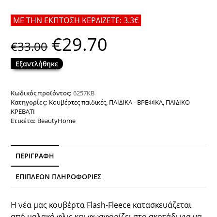
ΜΕ ΤΗΝ ΕΚΠΤΩΣΗ ΚΕΡΔΙΖΕΤΕ: 3.3€
€
29.70
Original
Η
€
33.00
price
τρέχουσα
was:
τιμή
€33.00.
είναι:
Εξαντλήθηκε
€29.70.
Κωδικός προϊόντος:
6257ΚΒ
Κατηγορίες:
Κουβέρτες παιδικές
,
ΠΑΙΔΙΚΑ - ΒΡΕΦΙΚΑ
,
ΠΑΙΔΙΚΟ
ΚΡΕΒΑΤΙ
Ετικέτα:
BeautyHome
ΠΕΡΙΓΡΑΦΉ
ΕΠΙΠΛΈΟΝ ΠΛΗΡΟΦΟΡΊΕΣ
Η νέα μας κουβέρτα Flash-Fleece κατασκευάζεται
από μαλακό φλις και φωσφορίζει στο σκοτάδι για να