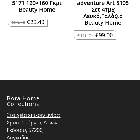
5171 120×160 Γκρι
adventure Art 5105
Beauty Home
Σετ 4τμχ
Λευκό,Γαλάζιο
Original
Η
€
23.40
Beauty Home
€
26.00
price
τρέχουσα
was:
τιμή
€26.00.
είναι:
Original
Η
€
99.00
€
110.00
€23.40.
price
τρέχουσα
was:
τιμή
€110.00.
είναι:
€99.00.
Bora Home
Collections
Στοιχεία επικοινωνίας:
Χρυσ. Σμύρνης & κων.
Γκόσιου, 57200,
Λαγκαδάς -