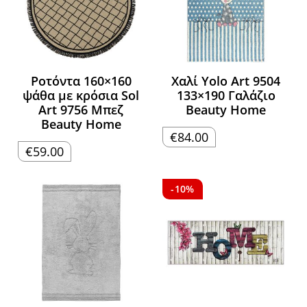
Ροτόντα 160×160
Χαλί Yolo Art 9504
ψάθα με κρόσια Sol
133×190 Γαλάζιο
Art 9756 Μπεζ
Beauty Home
Beauty Home
€
84.00
€
59.00
-10%