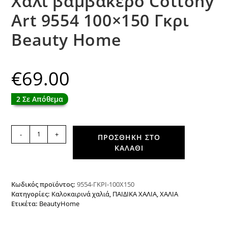
Χαλί βαμβακερό Cottony
Art 9554 100×150 Γκρι
Beauty Home
€
69.00
2 Σε Απόθεμα
Χαλί
-
+
ΠΡΟΣΘΉΚΗ ΣΤΟ
βαμβακερό
ΚΑΛΆΘΙ
Cottony
Art
9554
100x150
Κωδικός προϊόντος:
9554-ΓΚΡΙ-100Χ150
Γκρι
Κατηγορίες:
Καλοκαιρινά χαλιά
,
ΠΑΙΔΙΚΑ ΧΑΛΙΑ
,
ΧΑΛΙΑ
Ετικέτα:
BeautyHome
Beauty
Home
ποσότητα