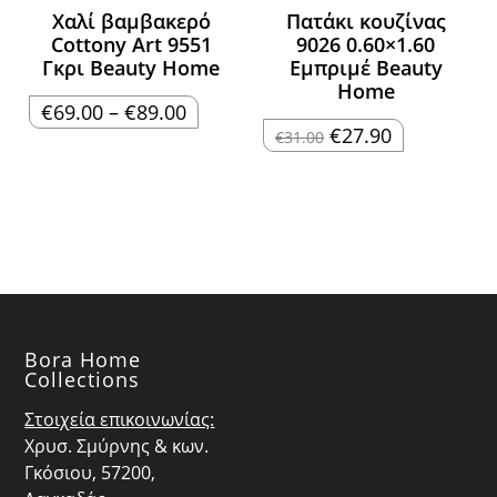
Χαλί βαμβακερό
Πατάκι κουζίνας
Cottony Art 9551
9026 0.60×1.60
Γκρι Beauty Home
Εμπριμέ Beauty
Home
Price
€
69.00
–
€
89.00
range:
Original
Η
€
27.90
€
31.00
€69.00
price
τρέχουσα
through
was:
τιμή
€89.00
€31.00.
είναι:
€27.90.
Bora Home
Collections
Στοιχεία επικοινωνίας:
Χρυσ. Σμύρνης & κων.
Γκόσιου, 57200,