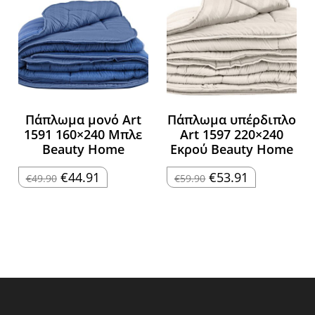
Πάπλωμα μονό Art
Πάπλωμα υπέρδιπλο
1591 160×240 Μπλε
Art 1597 220×240
Beauty Home
Εκρού Beauty Home
Original
Η
Original
Η
€
44.91
€
53.91
€
49.90
€
59.90
price
τρέχουσα
price
τρέχουσα
was:
τιμή
was:
τιμή
€49.90.
είναι:
€59.90.
είναι:
€44.91.
€53.91.