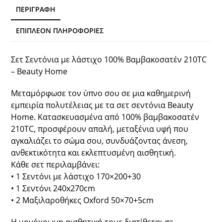
Άμμου
ΠΕΡΙΓΡΑΦΉ
ποσότητα
ΕΠΙΠΛΈΟΝ ΠΛΗΡΟΦΟΡΊΕΣ
Σετ Σεντόνια με λάστιχο 100% Βαμβακοσατέν 210TC
– Beauty Home
Μεταμόρφωσε τον ύπνο σου σε μια καθημερινή
εμπειρία πολυτέλειας με τα σετ σεντόνια Beauty
Home. Κατασκευασμένα από 100% βαμβακοσατέν
210TC, προσφέρουν απαλή, μεταξένια υφή που
αγκαλιάζει το σώμα σου, συνδυάζοντας άνεση,
ανθεκτικότητα και εκλεπτυσμένη αισθητική.
Κάθε σετ περιλαμβάνει:
• 1 Σεντόνι με λάστιχο 170×200+30
• 1 Σεντόνι 240x270cm
• 2 Μαξιλαροθήκες Oxford 50×70+5cm
Η μονόχρωμη αισθητική τους διατίθεται σε