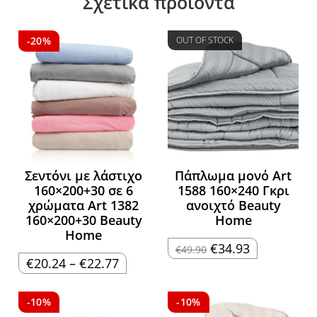
Σχετικά προϊόντα
-20%
OUT OF STOCK
Σεντόνι με λάστιχο
Πάπλωμα μονό Art
160×200+30 σε 6
1588 160×240 Γκρι
χρώματα Art 1382
ανοιχτό Beauty
160×200+30 Beauty
Home
Home
Original
Η
€
34.93
€
49.90
price
τρέχουσα
Price
€
20.24
–
€
22.77
was:
τιμή
range:
€49.90.
είναι:
€20.24
€34.93.
through
€22.77
-10%
-10%