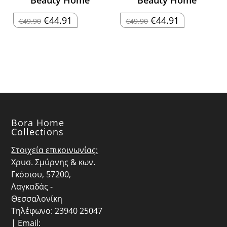
Original
Η
Original
Η
€
44.91
€
44.91
€
49.90
€
49.90
price
τρέχουσα
price
τρέχουσα
was:
τιμή
was:
τιμή
€49.90.
είναι:
€49.90.
είναι:
€44.91.
€44.91.
Bora Home
Collections
Στοιχεία επικοινωνίας:
Χρυσ. Σμύρνης & κων.
Γκόσιου, 57200,
Λαγκαδάς -
Θεσσαλονίκη
Τηλέφωνο: 23940 25047
| Email: