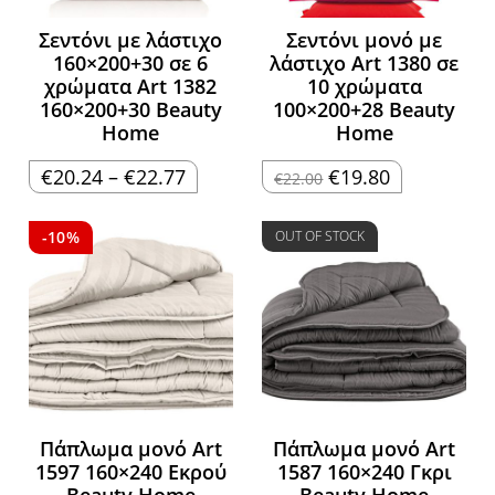
Σεντόνι με λάστιχο
Σεντόνι μονό με
160×200+30 σε 6
λάστιχο Art 1380 σε
χρώματα Art 1382
10 χρώματα
160×200+30 Beauty
100×200+28 Beauty
Home
Home
Price
Original
Η
€
20.24
–
€
22.77
€
19.80
€
22.00
range:
price
τρέχουσα
€20.24
was:
τιμή
through
€22.00.
είναι:
€22.77
€19.80.
-10%
OUT OF STOCK
Πάπλωμα μονό Art
Πάπλωμα μονό Art
1597 160×240 Εκρού
1587 160×240 Γκρι
Beauty Home
Beauty Home