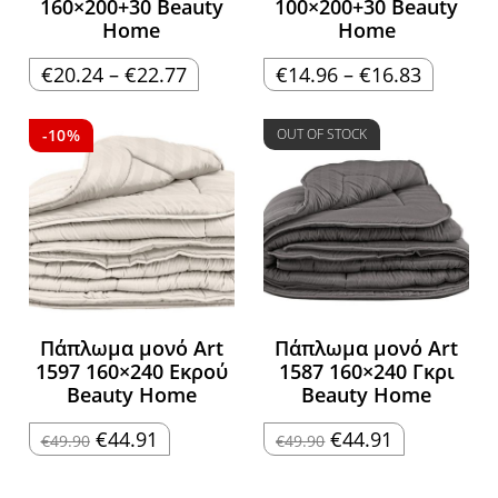
160×200+30 Beauty
100×200+30 Beauty
Home
Home
Price
Price
€
20.24
–
€
22.77
€
14.96
–
€
16.83
range:
range:
€20.24
€14.96
through
through
€22.77
€16.83
-10%
OUT OF STOCK
Πάπλωμα μονό Art
Πάπλωμα μονό Art
1597 160×240 Εκρού
1587 160×240 Γκρι
Beauty Home
Beauty Home
Original
Η
Original
Η
€
44.91
€
44.91
€
49.90
€
49.90
price
τρέχουσα
price
τρέχουσα
was:
τιμή
was:
τιμή
€49.90.
είναι:
€49.90.
είναι:
€44.91.
€44.91.