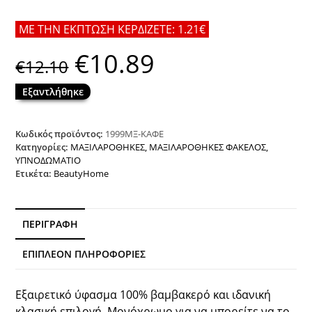
ΜΕ ΤΗΝ ΕΚΠΤΩΣΗ ΚΕΡΔΙΖΕΤΕ: 1.21€
€
10.89
Original
Η
€
12.10
price
τρέχουσα
was:
τιμή
€12.10.
είναι:
Εξαντλήθηκε
€10.89.
Κωδικός προϊόντος:
1999ΜΞ-ΚΑΦΕ
Κατηγορίες:
ΜΑΞΙΛΑΡΟΘΗΚΕΣ
,
ΜΑΞΙΛΑΡΟΘΗΚΕΣ ΦΑΚΕΛΟΣ
,
ΥΠΝΟΔΩΜΑΤΙΟ
Ετικέτα:
BeautyHome
ΠΕΡΙΓΡΑΦΉ
ΕΠΙΠΛΈΟΝ ΠΛΗΡΟΦΟΡΊΕΣ
Εξαιρετικό ύφασμα 100% βαμβακερό και ιδανική
κλασική επιλογή. Μονόχρωμο για να μπορείτε να το