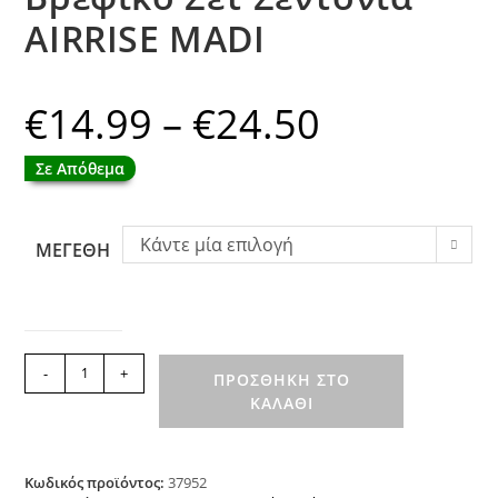
AIRRISE MADI
€
14.99
–
€
24.50
Price
range:
€14.99
through
Σε Απόθεμα
€24.50
Κάντε μία επιλογή
ΜΕΓΕΘΗ
Βρεφικό
-
+
ΠΡΟΣΘΉΚΗ ΣΤΟ
Σετ
ΚΑΛΆΘΙ
Σεντόνια
AIRRISE
MADI
ποσότητα
Κωδικός προϊόντος:
37952