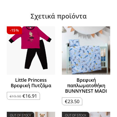
Σχετικά προϊόντα
-15%
Little Princess
Βρεφική
Βρεφική Πυτζάμα
παπλωματοθήκη
BUNNYNEST MADI
Original
Η
€
16.91
€
19.90
price
τρέχουσα
€
23.50
was:
τιμή
€19.90.
είναι:
€16.91.
OUT OF STOCK
OUT OF STOCK