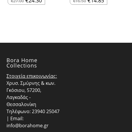
€
24.30
€
14.85
€
27.00
€
16.50
price
τρέχουσα
price
τρέχουσα
was:
τιμή
was:
τιμή
€27.00.
είναι:
€16.50.
είναι:
€24.30.
€14.85.
Bora Home
Collections
Στοιχεία επικοινωνίας:
Χρυσ. Σμύρνης & κων.
Γκόσιου, 57200,
Λαγκαδάς -
Θεσσαλονίκη
Τηλέφωνο: 23940 25047
| Email:
info@borahome.gr