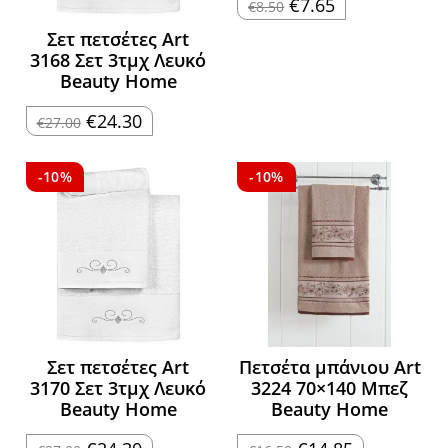
Original
Η
€
7.65
€
8.50
price
τρέχουσα
was:
τιμή
Σετ πετσέτες Art
€8.50.
είναι:
€7.65.
3168 Σετ 3τμχ Λευκό
Beauty Home
Original
Η
€
24.30
€
27.00
price
τρέχουσα
was:
τιμή
€27.00.
είναι:
€24.30.
-10%
-10%
Σετ πετσέτες Art
Πετσέτα μπάνιου Art
3170 Σετ 3τμχ Λευκό
3224 70×140 Μπεζ
Beauty Home
Beauty Home
Original
Η
Original
Η