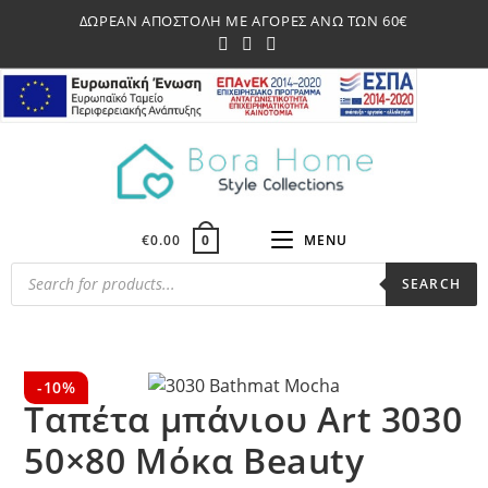
Skip
ΔΩΡΕΑΝ ΑΠΟΣΤΟΛΗ ΜΕ ΑΓΟΡΕΣ ΑΝΩ ΤΩΝ 60€
to
content
€
0.00
MENU
0
Products
SEARCH
search
-10%
Ταπέτα μπάνιου Art 3030
50×80 Μόκα Beauty