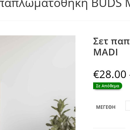
 παπλωματοθήκη BUDS 
Σετ πα
MADI
€
28.00
Σε Απόθεμα
ΜΕΓΕΘΗ