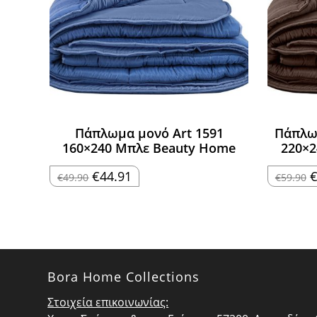
Πάπλωμα μονό Art 1591
Πάπλω
160×240 Μπλε Beauty Home
220×2
Original
Η
O
€
44.91
€
49.90
€
59.90
price
τρέχουσα
p
was:
τιμή
w
€49.90.
είναι:
€
€44.91.
Bora Home Collections
Στοιχεία επικοινωνίας: