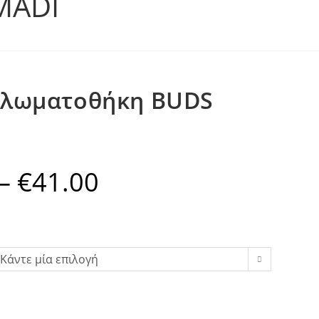
MADI
πλωματοθήκη BUDS
–
€
41.00
Price
range:
€28.00
through
€41.00
Κάντε μία επιλογή