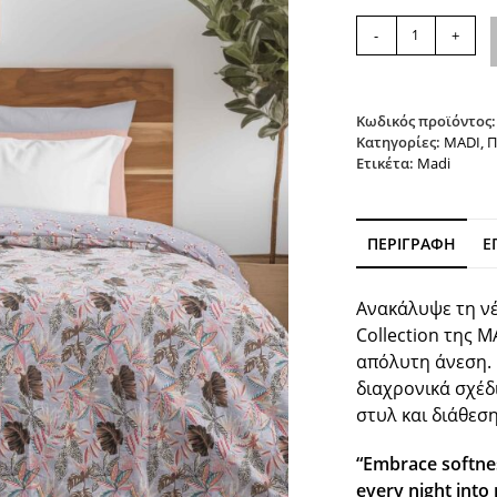
Σετ
-
+
παπλωματοθήκη
BUDS
MADI
ποσότητα
Κωδικός προϊόντος
Κατηγορίες:
MADI
,
Π
Ετικέτα:
Madi
ΠΕΡΙΓΡΑΦΉ
Ε
Ανακάλυψε τη ν
Collection
της M
απόλυτη άνεση.
διαχρονικά σχέδ
στυλ και διάθεση
“Embrace softnes
every night into