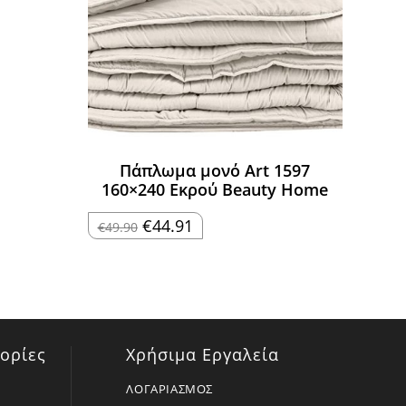
Πάπλωμα μονό Art 1597
160×240 Εκρού Beauty Home
Original
Η
€
44.91
€
49.90
price
τρέχουσα
was:
τιμή
€49.90.
είναι:
€44.91.
ορίες
Χρήσιμα Εργαλεία
ΛΟΓΑΡΙΑΣΜΟΣ