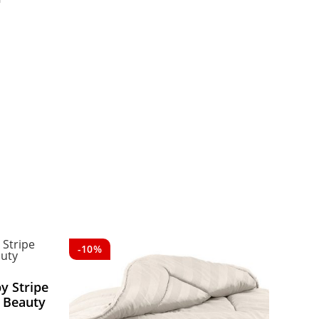
-10%
y Stripe
 Beauty