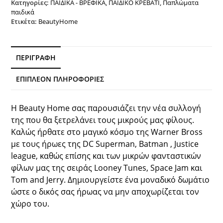
Jam
Κατηγορίες:
ΠΑΙΔΙΚΑ - ΒΡΕΦΙΚΑ
,
ΠΑΙΔΙΚΟ ΚΡΕΒΑΤΙ
,
Παπλώματα
παιδικά
Lola
Ετικέτα:
BeautyHome
160x240
Εμπριμέ
Beauty
Home
ΠΕΡΙΓΡΑΦΉ
ποσότητα
ΕΠΙΠΛΈΟΝ ΠΛΗΡΟΦΟΡΊΕΣ
Η Beauty Home σας παρουσιάζει την νέα συλλογή
της που θα ξετρελάνει τους μικρούς μας φίλους.
Καλώς ήρθατε στο μαγικό κόσμο της Warner Bross
με τους ήρωες της DC Superman, Batman , Justice
league, καθώς επίσης και των μικρών φανταστικών
φίλων μας της σειράς Looney Tunes, Space Jam και
Tom and Jerry. Δημιουργείστε ένα μοναδικό δωμάτιο
ώστε ο δικός σας ήρωας να μην αποχωρίζεται τον
χώρο του.