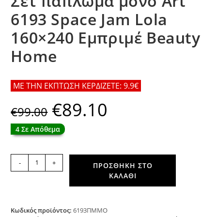
Σετ πάπλωμα μονό Art
6193 Space Jam Lola
160×240 Εμπριμέ Beauty
Home
ΜΕ ΤΗΝ ΕΚΠΤΩΣΗ ΚΕΡΔΙΖΕΤΕ: 9.9€
€
89.10
Original
Η
€
99.00
price
τρέχουσα
was:
τιμή
€99.00.
είναι:
4 Σε Απόθεμα
€89.10.
Σετ
-
+
ΠΡΟΣΘΉΚΗ ΣΤΟ
πάπλωμα
ΚΑΛΆΘΙ
μονό
Art
6193
Space
Κωδικός προϊόντος:
6193ΠΜΜΟ