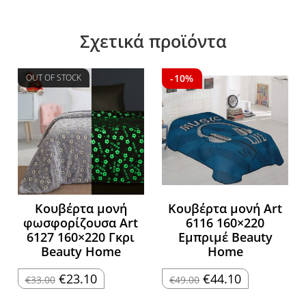
Σχετικά προϊόντα
OUT OF STOCK
-10%
Κουβέρτα μονή
Κουβέρτα μονή Art
φωσφορίζουσα Art
6116 160×220
6127 160×220 Γκρι
Εμπριμέ Beauty
Beauty Home
Home
Original
Η
Original
Η
€
23.10
€
44.10
€
33.00
€
49.00
price
τρέχουσα
price
τρέχουσα
was:
τιμή
was:
τιμή
€33.00.
είναι:
€49.00.
είναι: