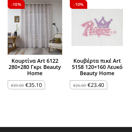
€23.10.
€44.10.
-10%
-10%
Κουρτίνα Art 6122
Κουβέρτα πικέ Art
280×280 Γκρι Beauty
5158 120×160 Λευκό
Home
Beauty Home
Original
Η
Original
Η
€
35.10
€
23.40
€
39.00
€
26.00
price
τρέχουσα
price
τρέχουσα
was:
τιμή
was:
τιμή
€39.00.
είναι:
€26.00.
είναι:
€35.10.
€23.40.