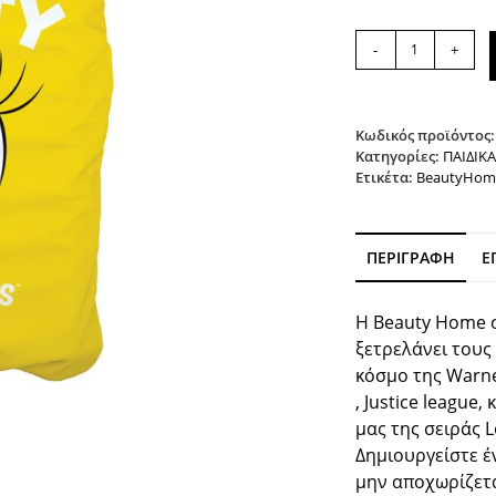
Σετ
-
+
πάπλωμα
μονό
Art
6191
Κωδικός προϊόντος
Tweety
Κατηγορίες:
ΠΑΙΔΙΚΑ
Ετικέτα:
BeautyHom
160x240
Κίτρινο
Beauty
Home
ΠΕΡΙΓΡΑΦΉ
Ε
ποσότητα
Η Beauty Home σ
ξετρελάνει τους
κόσμο της Warne
, Justice league
μας της σειράς L
Δημιουργείστε έ
μην αποχωρίζετα