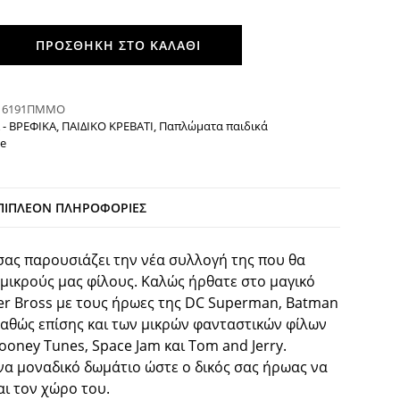
ΠΡΟΣΘΉΚΗ ΣΤΟ ΚΑΛΆΘΙ
:
6191ΠΜΜΟ
 - ΒΡΕΦΙΚΑ
,
ΠΑΙΔΙΚΟ ΚΡΕΒΑΤΙ
,
Παπλώματα παιδικά
e
ΠΙΠΛΈΟΝ ΠΛΗΡΟΦΟΡΊΕΣ
ας παρουσιάζει την νέα συλλογή της που θα
 μικρούς μας φίλους. Καλώς ήρθατε στο μαγικό
r Bross με τους ήρωες της DC Superman, Batman
, καθώς επίσης και των μικρών φανταστικών φίλων
ooney Tunes, Space Jam και Tom and Jerry.
να μοναδικό δωμάτιο ώστε ο δικός σας ήρωας να
ι τον χώρο του.