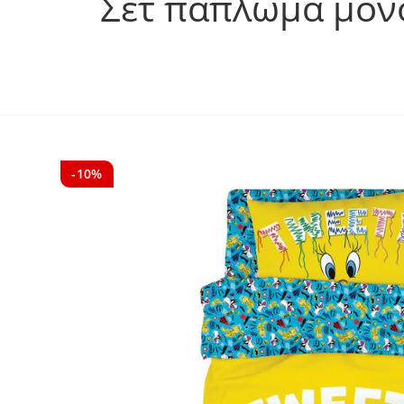
Σετ πάπλωμα μονό
-10%