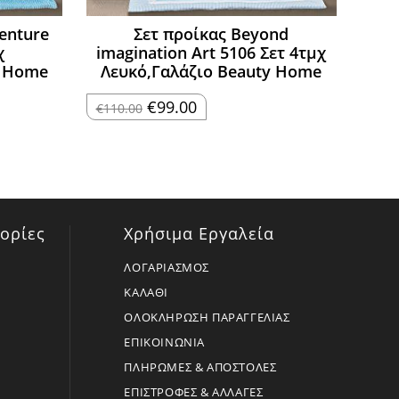
enture
Σετ προίκας Beyond
χ
imagination Art 5106 Σετ 4τμχ
y Home
Λευκό,Γαλάζιο Beauty Home
Original
Η
€
99.00
€
110.00
price
τρέχουσα
was:
τιμή
€110.00.
είναι:
€99.00.
ορίες
Χρήσιμα Εργαλεία
ΛΟΓΑΡΙΑΣΜΟΣ
ΚΑΛΑΘΙ
ΟΛΟΚΛΗΡΩΣΗ ΠΑΡΑΓΓΕΛΙΑΣ
ΕΠΙΚΟΙΝΩΝΙΑ
ΠΛΗΡΩΜΕΣ & ΑΠΟΣΤΟΛΕΣ
ΕΠΙΣΤΡΟΦΕΣ & ΑΛΛΑΓΕΣ