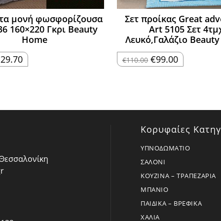
τα μονή φωσφορίζουσα
Σετ προίκας Great adv
36 160×220 Γκρι Beauty
Art 5105 Σετ 4τμ
Home
Λευκό,Γαλάζιο Beaut
riginal
Η
Original
Η
€
29.70
€
99.00
€
110.00
rice
τρέχουσα
price
τρέχουσα
as:
τιμή
was:
τιμή
33.00.
είναι:
€110.00.
είναι:
€29.70.
€99.00.
Κορυφαίες Κατηγ
ΥΠΝΟΔΩΜΑΤΙΟ
- Θεσσαλονίκη
ΣΑΛΟΝΙ
r
ΚΟΥΖΙΝΑ – ΤΡΑΠΕΖΑΡΙΑ
ΜΠΑΝΙΟ
ΠΑΙΔΙΚΑ – ΒΡΕΦΙΚΑ
ΧΑΛΙΑ