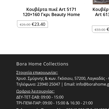
Κουβέρτα πικέ Art 5171
Κουβέρ
120×160 Γκρι Beauty Home
Art 61
Original
Η
€
23.40
€
26.00
price
τρέχουσα
O
€
33.00
was:
τιμή
p
€26.00.
είναι:
w
€23.40.
€
Bora Home Collections
Στοιχεία επικοινωνίας:
Χρυσ. Σμύρνης & κων. Γκόσιου, 57200, Λαγκαδάς 
Τηλέφωνο: 23940 25047 | Email:
info@borahome.g
Ωράριο λειτουργίας:
ΔΕΥ-ΤΕΤ-ΣΑΒ: 09:00 - 15:00
ΤΡΙ-ΠΕΜ-ΠΑΡ: 09:00 - 15:00 & 16:30 - 21:00