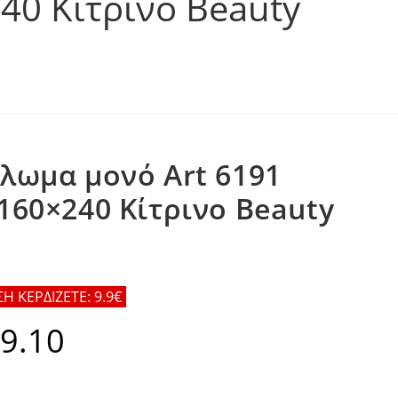
40 Κίτρινο Beauty
λωμα μονό Art 6191
160×240 Κίτρινο Beauty
 ΚΕΡΔΙΖΕΤΕ: 9.9€
9.10
al
Η
τρέχουσα
τιμή
.
είναι:
€89.10.