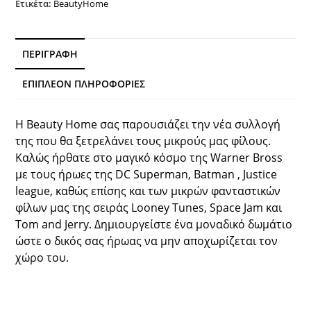
Ετικέτα:
BeautyHome
Beauty
Home
ποσότητα
ΠΕΡΙΓΡΑΦΉ
ΕΠΙΠΛΈΟΝ ΠΛΗΡΟΦΟΡΊΕΣ
Η Beauty Home σας παρουσιάζει την νέα συλλογή
της που θα ξετρελάνει τους μικρούς μας φίλους.
Καλώς ήρθατε στο μαγικό κόσμο της Warner Bross
με τους ήρωες της DC Superman, Batman , Justice
league, καθώς επίσης και των μικρών φανταστικών
φίλων μας της σειράς Looney Tunes, Space Jam και
Tom and Jerry. Δημιουργείστε ένα μοναδικό δωμάτιο
ώστε ο δικός σας ήρωας να μην αποχωρίζεται τον
χώρο του.