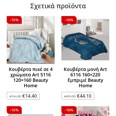
Σχετικά προϊόντα
-10%
-10%
Κουβέρτα πικέ σε 4
Κουβέρτα μονή Art
χρώματα Art 5116
6116 160×220
120×160 Beauty
Εμπριμέ Beauty
Home
Home
Original
Η
Original
Η
€
14.40
€
44.10
€
16.00
€
49.00
price
τρέχουσα
price
τρέχουσα
was:
τιμή
was:
τιμή
€16.00.
είναι:
€49.00.
είναι:
€14.40.
€44.10.
-10%
-10%