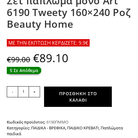
Σετ πάπλωμα μονό Art
6190 Tweety 160×240 Ροζ
Beauty Home
ΜΕ ΤΗΝ ΕΚΠΤΩΣΗ ΚΕΡΔΙΖΕΤΕ: 9.9€
€
89.10
Original
Η
€
99.00
price
τρέχουσα
was:
τιμή
€99.00.
είναι:
5 Σε Απόθεμα
€89.10.
Σετ
-
+
ΠΡΟΣΘΉΚΗ ΣΤΟ
πάπλωμα
ΚΑΛΆΘΙ
μονό
Art
6190
Tweety
Κωδικός προϊόντος:
6190ΠΜΜΟ
160x240
Κατηγορίες:
ΠΑΙΔΙΚΑ - ΒΡΕΦΙΚΑ
,
ΠΑΙΔΙΚΟ ΚΡΕΒΑΤΙ
,
Παπλώματα
παιδικά
Ροζ