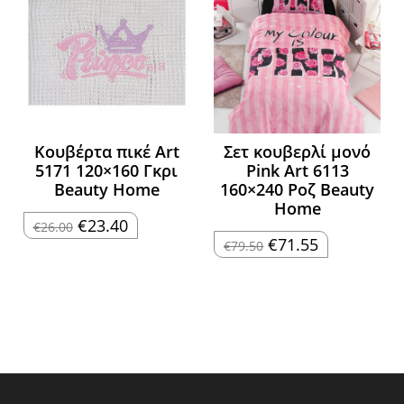
Κουβέρτα πικέ Art
Σετ κουβερλί μονό
5171 120×160 Γκρι
Pink Art 6113
Beauty Home
160×240 Ροζ Beauty
Home
Original
Η
€
23.40
€
26.00
price
τρέχουσα
Original
Η
€
71.55
€
79.50
was:
τιμή
price
τρέχουσα
€26.00.
είναι:
was:
τιμή
€23.40.
€79.50.
είναι:
€71.55.