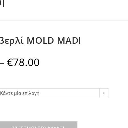
I
υβερλί MOLD MADI
–
€
78.00
Price
range:
€52.00
through
€78.00
Κάντε μία επιλογή
ΠΡΟΣΘΉΚΗ ΣΤΟ ΚΑΛΆΘΙ