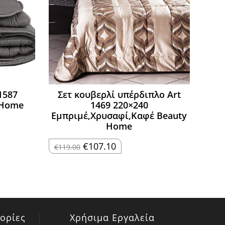
1587
Σετ κουβερλί υπέρδιπλο Art
 Home
1469 220×240
Εμπριμέ,Χρυσαφί,Καφέ Beauty
Home
Original
Η
€
107.10
€
119.00
price
τρέχουσα
was:
τιμή
€119.00.
είναι:
€107.10.
ορίες
Χρήσιμα Εργαλεία