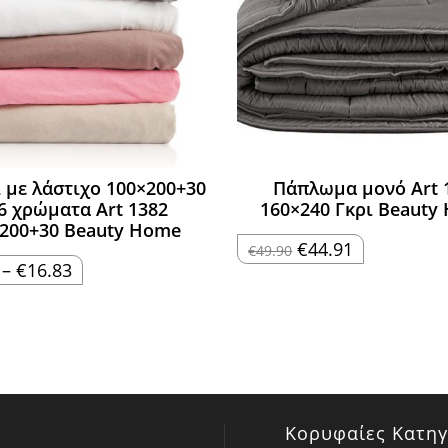
ι με λάστιχο 100×200+30
Πάπλωμα μονό Art 
 6 χρώματα Art 1382
160×240 Γκρι Beauty
200+30 Beauty Home
Original
Η
€
44.91
€
49.90
price
τρέχουσα
Price
–
€
16.83
was:
τιμή
range:
€49.90.
είναι:
€14.96
€44.91.
through
€16.83
Κορυφαίες Κατηγ