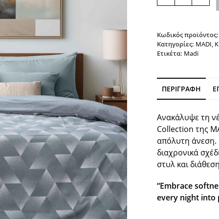
κουβερλί
MOLD
MADI
ποσότητα
Κωδικός προϊόντος
Κατηγορίες:
MADI
,
Κ
Ετικέτα:
Madi
ΠΕΡΙΓΡΑΦΉ
Ε
Ανακάλυψε τη ν
Collection
της M
απόλυτη άνεση.
διαχρονικά σχέδ
στυλ και διάθεση
“Embrace softnes
every night into