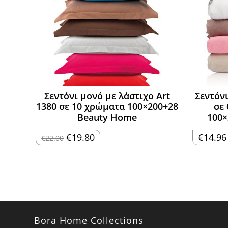
Σεντόνι μονό με λάστιχο Art
Σεντόν
1380 σε 10 χρώματα 100×200+28
σε
Beauty Home
100×
Original
Η
€
19.80
€
14.96
€
22.00
price
τρέχουσα
was:
τιμή
€22.00.
είναι:
€19.80.
Bora Home Collections