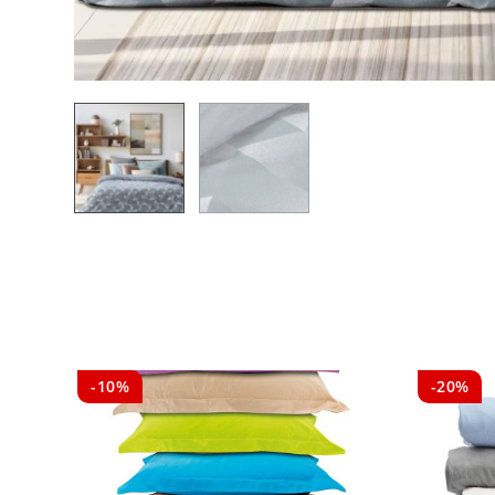
-10%
-20%