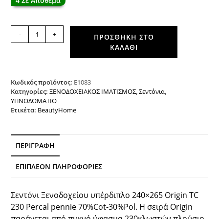
4 Σε Απόθεμα
Σεντόνι
-
+
ΠΡΟΣΘΉΚΗ ΣΤΟ
ξενοδοχείου
ΚΑΛΆΘΙ
υπέρδιπλο
Origin
230TC
Satin
Κωδικός προϊόντος:
Ε1083
Percal
Κατηγορίες:
ΞΕΝΟΔΟΧΕΙΑΚΟΣ ΙΜΑΤΙΣΜΟΣ
,
Σεντόνια
,
ΥΠΝΟΔΩΜΑΤΙΟ
Pennie
Ετικέτα:
BeautyHome
70%
Cot
-
30%
ΠΕΡΙΓΡΑΦΉ
Pol
Λευκό
ΕΠΙΠΛΈΟΝ ΠΛΗΡΟΦΟΡΊΕΣ
240x265
Beauty
Home
Σεντόνι Ξενοδοχείου υπέρδιπλο 240×265 Origin TC
ποσότητα
230 Percal pennie 70%Cot-30%Pol. Η σειρά Origin
παράγεται από πυκνό ύφασμα 230κλωστών πλούσιο