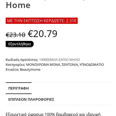
Home
ΜΕ ΤΗΝ ΕΚΠΤΩΣΗ ΚΕΡΔΙΖΕΤΕ: 2.31€
€
20.79
Original
Η
€
23.10
price
τρέχουσα
was:
τιμή
€23.10.
είναι:
Εξαντλήθηκε
€20.79.
Κωδικός προϊόντος:
1999ΣΕΜΟΛ-ΣΑΠΙΟ ΜΗΛΟ
Κατηγορίες:
ΜΟΝΟΧΡΩΜΑ ΜΟΝΑ
,
ΣΕΝΤΟΝΙΑ
,
ΥΠΝΟΔΩΜΑΤΙΟ
Ετικέτα:
BeautyHome
ΠΕΡΙΓΡΑΦΉ
ΕΠΙΠΛΈΟΝ ΠΛΗΡΟΦΟΡΊΕΣ
Εξαιρετικό ύφασμα 100% βαμβακερό και ιδανική