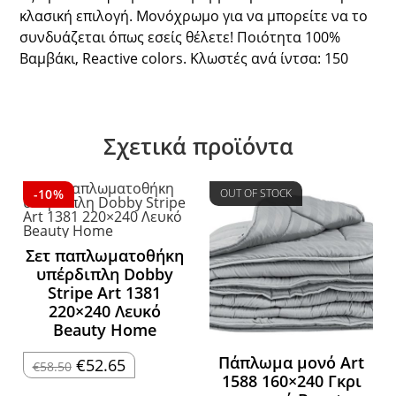
κλασική επιλογή. Μονόχρωμο για να μπορείτε να το
συνδυάζεται όπως εσείς θέλετε! Ποιότητα 100%
Βαμβάκι, Reactive colors. Κλωστές ανά ίντσα: 150
Σχετικά προϊόντα
-10%
OUT OF STOCK
Σετ παπλωματοθήκη
υπέρδιπλη Dobby
Stripe Art 1381
220×240 Λευκό
Beauty Home
Πάπλωμα μονό Art
Original
Η
€
52.65
€
58.50
price
τρέχουσα
1588 160×240 Γκρι
was:
τιμή