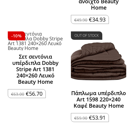
ανοιχτό Beauty
€58.50.
είναι:
€52.65.
Home
Original
Η
€
34.93
€
49.90
price
τρέχουσα
was:
τιμή
€49.90.
είναι:
€34.93.
-10%
OUT OF STOCK
Σετ σεντόνια
υπέρδιπλα Dobby
Stripe Art 1381
240×260 Λευκό
Beauty Home
Πάπλωμα υπέρδιπλο
Original
Η
€
56.70
€
63.00
price
τρέχουσα
Art 1598 220×240
was:
τιμή
Καφέ Beauty Home
€63.00.
είναι:
€56.70.
Original
Η
€
53.91
€
59.90
price
τρέχουσα
was:
τιμή
€59.90.
είναι:
€53.91.