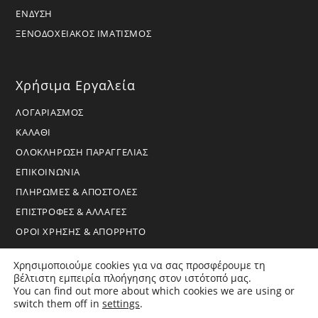
ΕΝΔΥΣΗ
ΞΕΝΟΔΟΧΕΙΑΚΟΣ ΙΜΑΤΙΣΜΟΣ
Χρήσιμα Εργαλεία
ΛΟΓΑΡΙΑΣΜΟΣ
ΚΑΛΑΘΙ
ΟΛΟΚΛΗΡΩΣΗ ΠΑΡΑΓΓΕΛΙΑΣ
ΕΠΙΚΟΙΝΩΝΙΑ
ΠΛΗΡΩΜΕΣ & ΑΠΟΣΤΟΛΕΣ
ΕΠΙΣΤΡΟΦΕΣ & ΑΛΛΑΓΕΣ
ΟΡΟΙ ΧΡΗΣΗΣ & ΑΠΟΡΡΗΤΟ
Χρησιμοποιούμε cookies για να σας προσφέρουμε τη
βέλτιστη εμπειρία πλοήγησης στον ιστότοπό μας.
You can find out more about which cookies we are using or
switch them off in
settings
.
Copyright 2026 - BoraHome - All Rights Reserved