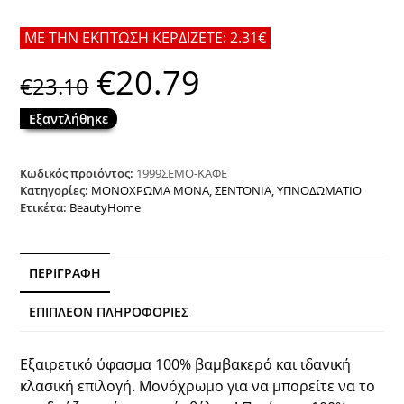
ΜΕ ΤΗΝ ΕΚΠΤΩΣΗ ΚΕΡΔΙΖΕΤΕ: 2.31€
€
20.79
Original
Η
€
23.10
price
τρέχουσα
was:
τιμή
€23.10.
είναι:
Εξαντλήθηκε
€20.79.
Κωδικός προϊόντος:
1999ΣΕΜΟ-ΚΑΦΕ
Κατηγορίες:
ΜΟΝΟΧΡΩΜΑ ΜΟΝΑ
,
ΣΕΝΤΟΝΙΑ
,
ΥΠΝΟΔΩΜΑΤΙΟ
Ετικέτα:
BeautyHome
ΠΕΡΙΓΡΑΦΉ
ΕΠΙΠΛΈΟΝ ΠΛΗΡΟΦΟΡΊΕΣ
Εξαιρετικό ύφασμα 100% βαμβακερό και ιδανική
κλασική επιλογή. Μονόχρωμο για να μπορείτε να το