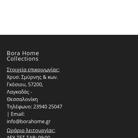
€129.00.
είναι:
€22.00.
είναι:
€116.10.
€19.80.
Bora Home
Collections
Στοιχεία επικοινωνίας:
Χρυσ. Σμύρνης & κων.
Γκόσιου, 57200,
Λαγκαδάς -
Θεσσαλονίκη
Τηλέφωνο: 23940 25047
| Email:
info@borahome.gr
Ωράριο λειτουργίας:
ΔΕΥ-ΤΕΤ-ΣΑΒ: 09:00 -