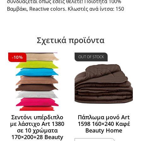
συνδυάζεται όπως εσείς θέλετε! Ποιότητα 100%
Βαμβάκι, Reactive colors. Κλωστές ανά ίντσα: 150
Σχετικά προϊόντα
-10%
OUT OF STOCK
Σεντόνι υπέρδιπλο
Πάπλωμα μονό Art
με λάστιχο Art 1380
1598 160×240 Καφέ
σε 10 χρώματα
Beauty Home
170×200+28 Beauty