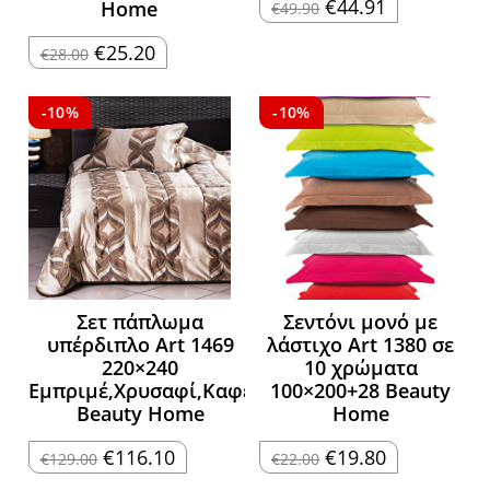
Original
Η
€
44.91
Home
€
49.90
price
τρέχουσα
was:
τιμή
Original
Η
€49.90.
είναι:
€
25.20
€
28.00
price
τρέχουσα
€44.91.
was:
τιμή
€28.00.
είναι:
€25.20.
-10%
-10%
Σετ πάπλωμα
Σεντόνι μονό με
υπέρδιπλο Art 1469
λάστιχο Art 1380 σε
220×240
10 χρώματα
Εμπριμέ,Χρυσαφί,Καφέ
100×200+28 Beauty
Beauty Home
Home
Original
Η
Original
Η
€
116.10
€
19.80
€
129.00
€
22.00
price
τρέχουσα
price
τρέχουσα
was:
τιμή
was:
τιμή