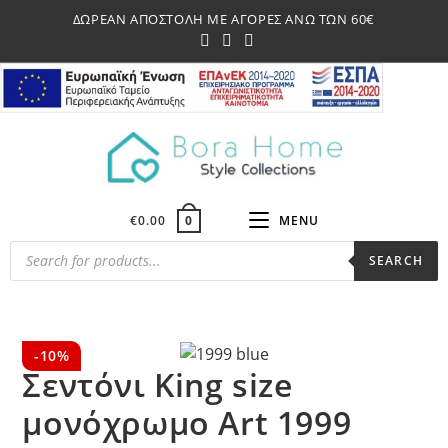
Skip
ΔΩΡΕΑΝ ΑΠΟΣΤΟΛΗ ΜΕ ΑΓΟΡΕΣ ΑΝΩ ΤΩΝ 60€
to
content
€
0.00
MENU
0
Products
SEARCH
search
-10%
Σεντόνι King size
μονόχρωμο Art 1999