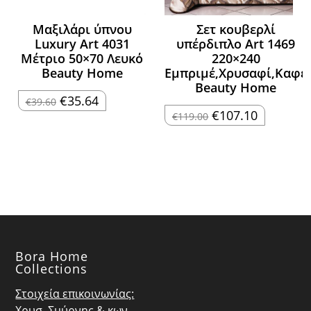
Μαξιλάρι ύπνου
Σετ κουβερλί
Luxury Art 4031
υπέρδιπλο Art 1469
Μέτριο 50×70 Λευκό
220×240
Beauty Home
Εμπριμέ,Χρυσαφί,Καφέ
Beauty Home
Original
Η
€
35.64
€
39.60
price
τρέχουσα
Original
Η
€
107.10
€
119.00
was:
τιμή
price
τρέχουσα
€39.60.
είναι:
was:
τιμή
€35.64.
€119.00.
είναι:
€107.10.
Bora Home
Collections
Στοιχεία επικοινωνίας:
Χρυσ. Σμύρνης & κων.