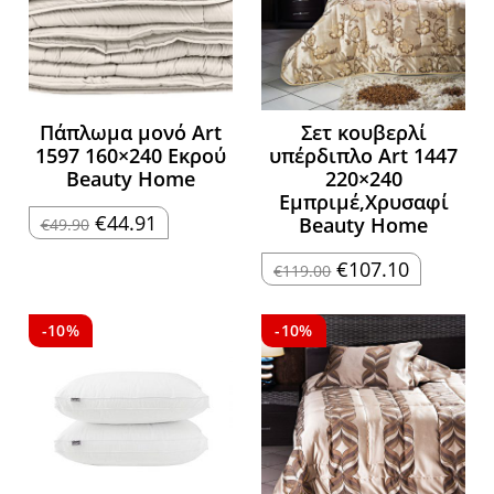
Πάπλωμα μονό Art
Σετ κουβερλί
1597 160×240 Εκρού
υπέρδιπλο Art 1447
Beauty Home
220×240
Εμπριμέ,Χρυσαφί
Original
Η
€
44.91
Beauty Home
€
49.90
price
τρέχουσα
was:
τιμή
€49.90.
είναι:
Original
Η
€
107.10
€
119.00
€44.91.
price
τρέχουσα
was:
τιμή
€119.00.
είναι:
€107.10.
-10%
-10%