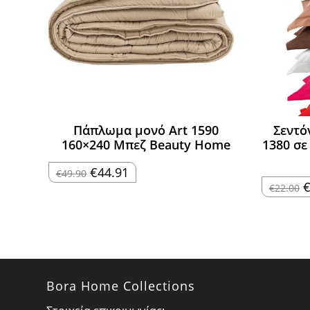
Πάπλωμα μονό Art 1590
Σεντό
160×240 Μπεζ Beauty Home
1380 σε
Original
Η
€
44.91
€
49.90
price
τρέχουσα
O
€
22.00
was:
τιμή
p
€49.90.
είναι:
w
€44.91.
€
Bora Home Collections