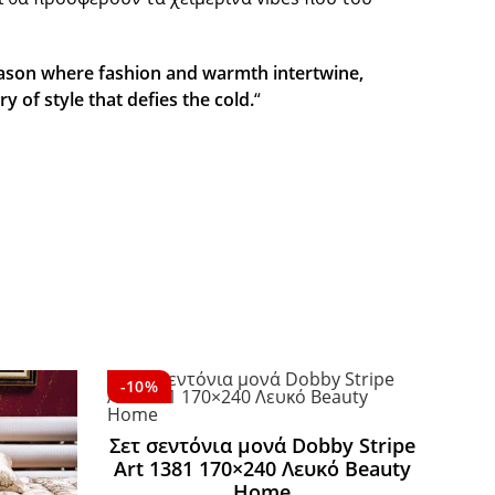
eason where fashion and warmth intertwine,
ry of style that defies the cold.
“
-10%
Σετ σεντόνια μονά Dobby Stripe
Art 1381 170×240 Λευκό Beauty
Home