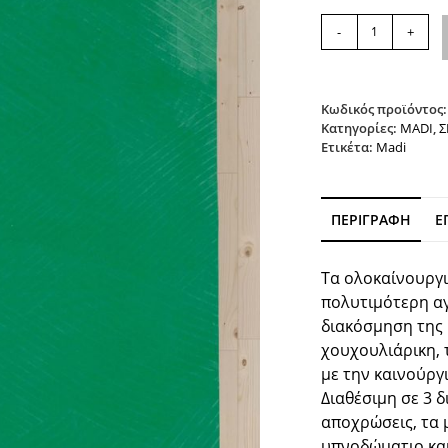
Σεντόνι
-
+
Flannel
CREASES
GREEN
MADI
Κωδικός προϊόντος
ποσότητα
Κατηγορίες:
MADI
,
Σ
Ετικέτα:
Madi
ΠΕΡΙΓΡΑΦΉ
Ε
Τα ολοκαίνουργι
πολυτιμότερη αγ
διακόσμηση της
χουχουλιάρικη, 
με την καινούργ
Διαθέσιμη σε 3 δ
αποχρώσεις, τα 
υπνοδώματιο και