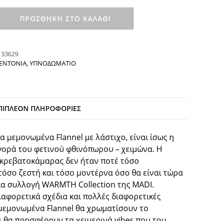
ΠΡΟΣΘΉΚΗ ΣΤΟ ΚΑΛΆΘΙ
:
33629
ΕΝΤΟΝΙΑ
,
ΥΠΝΟΔΩΜΑΤΙΟ
ΠΙΠΛΈΟΝ ΠΛΗΡΟΦΟΡΊΕΣ
α μεμονωμένα Flannel με λάστιχο, είναι ίσως η
ορά του φετινού φθινόπωρου – χειμώνα. Η
 κρεβατοκάμαρας δεν ήταν ποτέ τόσο
τόσο ζεστή και τόσο μοντέρνα όσο θα είναι τώρα
ια συλλογή WARMTH Collection της MADI.
ιαφορετικά σχέδια και πολλές διαφορετικές
μεμονωμένα Flannel θα χρωματίσουν το
 θα προσφέρουν τα χειμερινά vibes που του