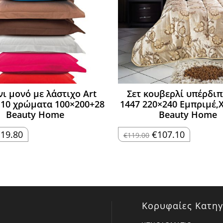
νι μονό με λάστιχο Art
Σετ κουβερλί υπέρδιπ
 10 χρώματα 100×200+28
1447 220×240 Εμπριμέ,
Beauty Home
Beauty Home
riginal
Η
Original
Η
€
19.80
€
107.10
€
119.00
rice
τρέχουσα
price
τρέχουσα
as:
τιμή
was:
τιμή
22.00.
είναι:
€119.00.
είναι:
€19.80.
€107.10.
Κορυφαίες Κατηγ