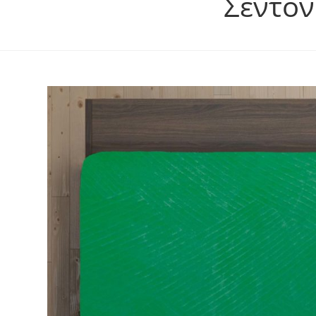
Σεντόν