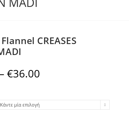
EN MADI
 Flannel CREASES
MADI
–
€
36.00
Price
range:
€25.00
through
€36.00
Κάντε μία επιλογή