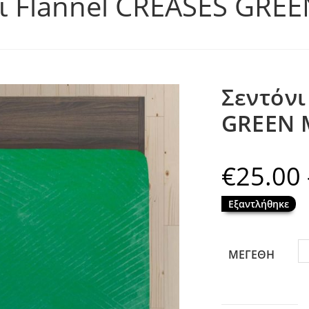
ι Flannel CREASES GRE
Σεντόνι
GREEN 
€
25.00
Εξαντλήθηκε
ΜΕΓΕΘΗ