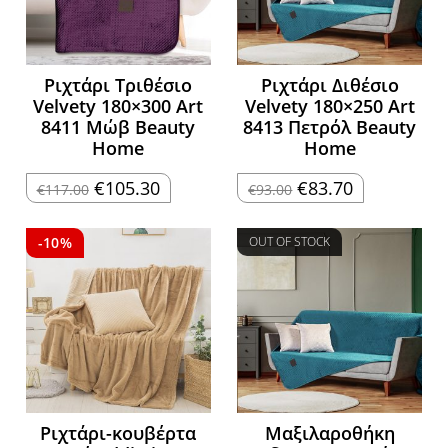
Ριχτάρι Τριθέσιο
Ριχτάρι Διθέσιο
Velvety 180×300 Art
Velvety 180×250 Art
8411 Μώβ Beauty
8413 Πετρόλ Beauty
Home
Home
Original
Η
Original
Η
€
105.30
€
83.70
€
117.00
€
93.00
price
τρέχουσα
price
τρέχουσα
was:
τιμή
was:
τιμή
€117.00.
είναι:
€93.00.
είναι:
€105.30.
€83.70.
-10%
OUT OF STOCK
Ριχτάρι-κουβέρτα
Μαξιλαροθήκη