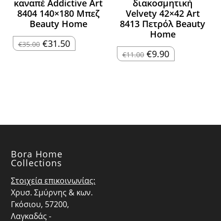
καναπέ Addictive Art
διακοσμητική
8404 140×180 Μπεζ
Velvety 42×42 Art
Beauty Home
8413 Πετρόλ Beauty
Home
Original
Η
€
31.50
€
35.00
price
τρέχουσα
Original
Η
€
9.90
€
11.00
was:
τιμή
price
τρέχουσα
€35.00.
είναι:
was:
τιμή
€31.50.
€11.00.
είναι:
€9.90.
Bora Home
Collections
Στοιχεία επικοινωνίας:
Χρυσ. Σμύρνης & κων.
Γκόσιου, 57200,
Λαγκαδάς -