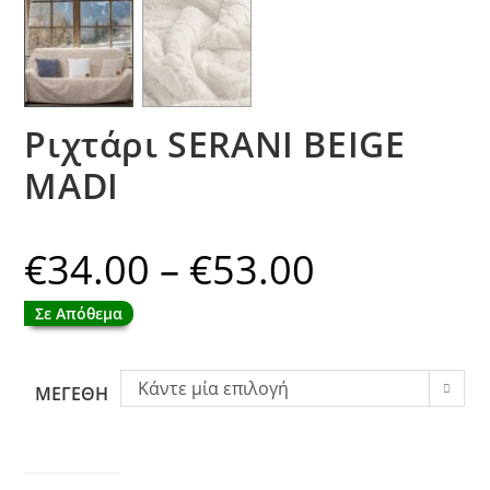
Ριχτάρι SERANI BEIGE
MADI
€
34.00
–
€
53.00
Price
range:
€34.00
through
Σε Απόθεμα
€53.00
Κάντε μία επιλογή
ΜΕΓΕΘΗ