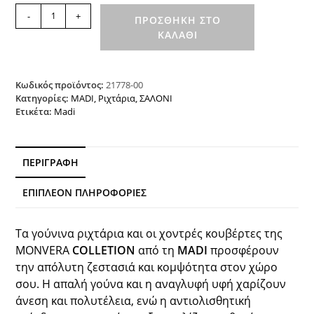
Ριχτάρι
-
+
ΠΡΟΣΘΉΚΗ ΣΤΟ
SERANI
ΚΑΛΆΘΙ
BEIGE
MADI
ποσότητα
Κωδικός προϊόντος:
21778-00
Κατηγορίες:
MADI
,
Ριχτάρια
,
ΣΑΛΟΝΙ
Ετικέτα:
Madi
ΠΕΡΙΓΡΑΦΉ
ΕΠΙΠΛΈΟΝ ΠΛΗΡΟΦΟΡΊΕΣ
Τα γούνινα ριχτάρια και οι χοντρές κουβέρτες της
ΜONVERA
COLLETION
από τη
MADI
προσφέρουν
την απόλυτη ζεστασιά και κομψότητα στον χώρο
σου. Η απαλή γούνα και η αναγλυφή υφή χαρίζουν
άνεση και πολυτέλεια, ενώ η αντιολισθητική