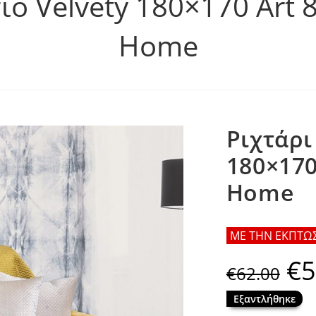
ιο Velvety 180×170 Art 
Home
Ριχτάρι
180×170
Home
ΜΕ ΤΗΝ ΕΚΠΤΩΣΗ
€
5
Origin
€
62.00
price
was:
€62.00
Εξαντλήθηκε