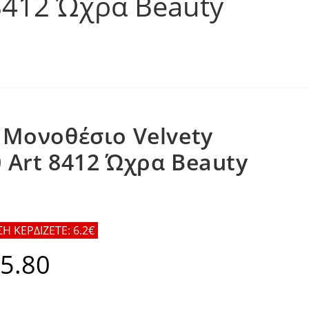
8412 Ώχρα Beauty
 Μονοθέσιο Velvety
 Art 8412 Ώχρα Beauty
 ΚΕΡΔΙΖΕΤΕ: 6.2€
5.80
al
Η
τρέχουσα
τιμή
.
είναι:
€55.80.