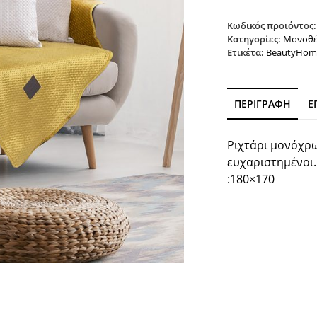
Κωδικός προϊόντος
Κατηγορίες:
Μονοθέ
Ετικέτα:
BeautyHom
ΠΕΡΙΓΡΑΦΉ
Ε
Ριχτάρι μονόχρω
ευχαριστημένοι.
:180×170