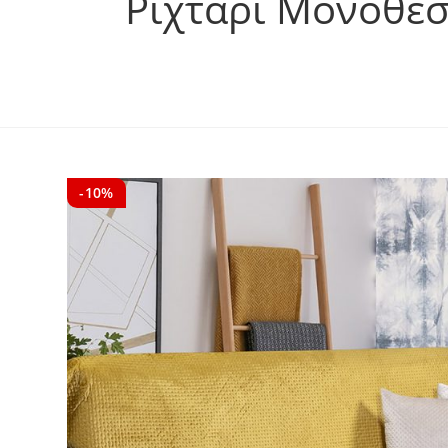
Ριχτάρι Μονοθέσ
-10%