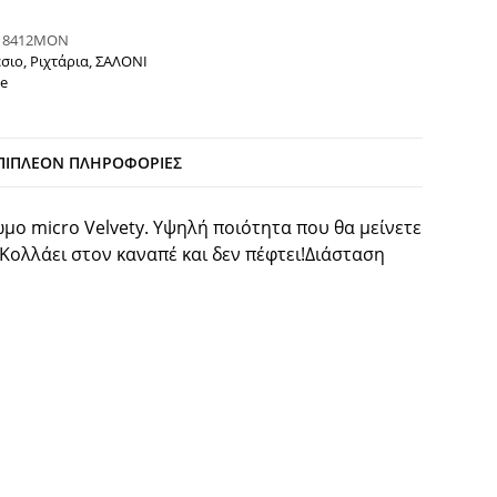
:
8412ΜΟΝ
σιο
,
Ριχτάρια
,
ΣΑΛΟΝΙ
e
ΠΙΠΛΈΟΝ ΠΛΗΡΟΦΟΡΊΕΣ
μο micro Velvety. Υψηλή ποιότητα που θα μείνετε
Κολλάει στον καναπέ και δεν πέφτει!Διάσταση