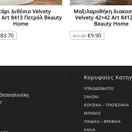
τάρι Διθέσιο Velvety
Μαξιλαροθήκη διακοσ
 Art 8413 Πετρόλ Beauty
Velvety 42×42 Art 841
Home
Beauty Home
riginal
Η
Original
Η
€
83.70
€
9.90
€
11.00
rice
τρέχουσα
price
τρέχουσα
as:
τιμή
was:
τιμή
93.00.
είναι:
€11.00.
είναι:
€83.70.
€9.90.
Κορυφαίες Κατηγ
ΥΠΝΟΔΩΜΑΤΙΟ
- Θεσσαλονίκη
ΣΑΛΟΝΙ
r
ΚΟΥΖΙΝΑ – ΤΡΑΠΕΖΑΡΙΑ
ΜΠΑΝΙΟ
ΠΑΙΔΙΚΑ – ΒΡΕΦΙΚΑ
ΧΑΛΙΑ