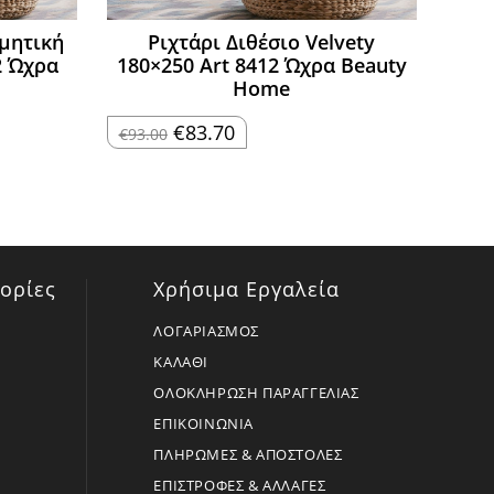
μητική
Ριχτάρι Διθέσιο Velvety
2 Ώχρα
180×250 Art 8412 Ώχρα Beauty
Home
Original
Η
€
83.70
€
93.00
price
τρέχουσα
was:
τιμή
€93.00.
είναι:
€83.70.
ορίες
Χρήσιμα Εργαλεία
ΛΟΓΑΡΙΑΣΜΟΣ
ΚΑΛΑΘΙ
ΟΛΟΚΛΗΡΩΣΗ ΠΑΡΑΓΓΕΛΙΑΣ
ΕΠΙΚΟΙΝΩΝΙΑ
ΠΛΗΡΩΜΕΣ & ΑΠΟΣΤΟΛΕΣ
ΕΠΙΣΤΡΟΦΕΣ & ΑΛΛΑΓΕΣ